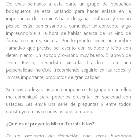
De unas semanas a esta parte un grupo de pequeños
bodegueros se està juntando para hacer ènfasis en la
importancia del terroir. A base de ganas, esfuerzo y mucho
pienso, estàn comenzando a comunicar un concepto, algo
imprescindible a la hora de hablar acerca de un vino de
forma cercana y sincera. Por lo pronto tienen un nombre
llamativo que precisa ser escrito con cuidado y leìdo con
detenimiento. Un isotipo provisorio muy bueno. El apoyo de
Didu Russo, periodista vitìcola brasilero con una
personalidad increìble (recomiendo seguirlo en las redes) y
lo màs importante, productos de gran calidad.
Son seis bodegas las que componen este grupo y con ellos
me comuniquè para poderlos presentar en sociedad con
ustedes. Les enviè una serie de preguntas y entre todos
construyeron las respuestas que comparto.
¿Què es el proyecto Micro-Terroir-Istas?
Es un proyecto de definiciòn con seres humanos