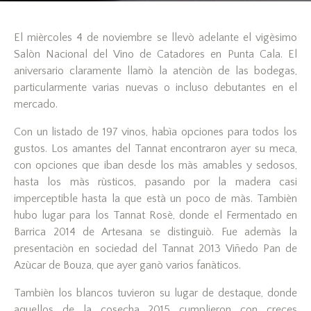
El mièrcoles 4 de noviembre se llevò adelante el vigèsimo
Salòn Nacional del Vino de Catadores en Punta Cala. El
aniversario claramente llamò la atenciòn de las bodegas,
particularmente varias nuevas o incluso debutantes en el
mercado.
Con un listado de 197 vinos, habìa opciones para todos los
gustos. Los amantes del Tannat encontraron ayer su meca,
con opciones que iban desde los màs amables y sedosos,
hasta los màs rùsticos, pasando por la madera casi
imperceptible hasta la que està un poco de màs. Tambièn
hubo lugar para los Tannat Rosè, donde el Fermentado en
Barrica 2014 de Artesana se distinguiò. Fue ademàs la
presentaciòn en sociedad del Tannat 2013 Viñedo Pan de
Azùcar de Bouza, que ayer ganò varios fanàticos.
Tambièn los blancos tuvieron su lugar de destaque, donde
aquellos de la cosecha 2015 cumplieron con creces