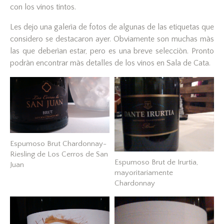
con los vinos tintos.
Les dejo una galerìa de fotos de algunas de las etiquetas que
considero se destacaron ayer. Obviamente son muchas màs
las que deberìan estar, pero es una breve selecciòn. Pronto
podràn encontrar màs detalles de los vinos en Sala de Cata.
Espumoso Brut Chardonnay-
Riesling de Los Cerros de San
Espumoso Brut de Irurtia,
Juan
mayoritariamente
Chardonnay