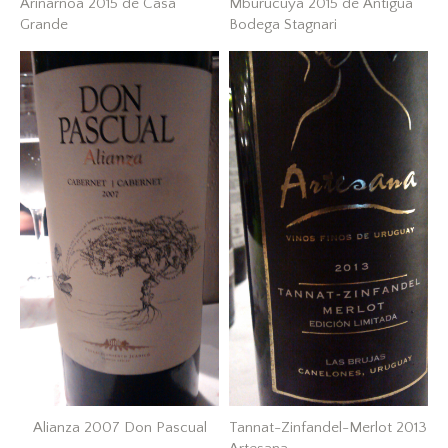
Arinarnoa 2015 de Casa
Mburucuyà 2015 de Antigua
Grande
Bodega Stagnari
Alianza 2007 Don Pascual
Tannat-Zinfandel-Merlot 2013