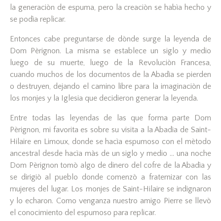
la generaciòn de espuma, pero la creaciòn se habìa hecho y
se podìa replicar.
Entonces cabe preguntarse de dònde surge la leyenda de
Dom Pèrignon. La misma se establece un siglo y medio
luego de su muerte, luego de la Revoluciòn Francesa,
cuando muchos de los documentos de la Abadìa se pierden
o destruyen, dejando el camino libre para la imaginaciòn de
los monjes y la Iglesia que decidieron generar la leyenda.
Entre todas las leyendas de las que forma parte Dom
Pèrignon, mi favorita es sobre su visita a la Abadìa de Saint-
Hilaire en Limoux, donde se hacìa espumoso con el mètodo
ancestral desde hacìa màs de un siglo y medio … una noche
Dom Pèrignon tomò algo de dinero del cofre de la Abadìa y
se dirigiò al pueblo donde comenzò a fraternizar con las
mujeres del lugar. Los monjes de Saint-Hilaire se indignaron
y lo echaron. Como venganza nuestro amigo Pierre se llevò
el conocimiento del espumoso para replicar.