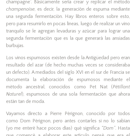
champagne”. Bàsicamente serìa crear y replicar el mètodo
champenoise
, es decir, la generaciòn de espuma mediante
una segunda fermentaciòn. Hay libros enteros sobre esto,
pero para resumirlo en pocas lìneas, luego de realizar un vino
tranquilo se le agregan levaduras y azùcar para lograr una
segunda fermentaciòn que es la que generarà las ansiadas
burbujas.
Los vinos espumosos existen desde la Antigüedad pero eran
resultado del azar (de hecho muchas veces se consideraba
un defecto). A mediados del siglo XVI en el sur de Francia se
documenta la elaboración de espumosos mediante el
mètodo ancestral, conocidos como Pet Nat (
Pètillant
Naturel
), espumosos de una sola fermentaciòn que ahora
estàn tan de moda.
Vayamos directo a Pierre Pèrignon, conocido por todos
como Dom Pèrignon, pero antes contarles si no lo sabìan
(yo me enterè hace pocos dìas) què significa
“Dom”
. Hasta
que comencè a elaborar este artìculo pensè que era el