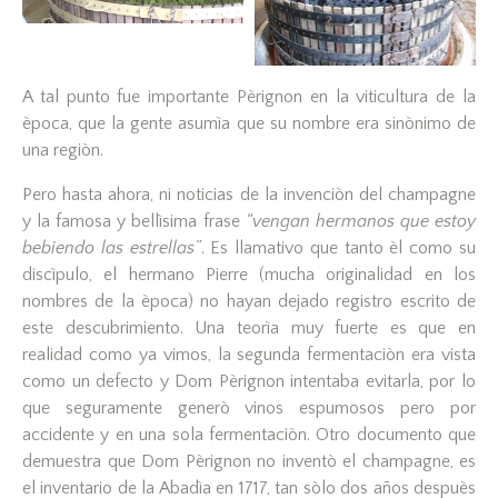
A tal punto fue importante Pèrignon en la viticultura de la
època, que la gente asumìa que su nombre era sinònimo de
una regiòn.
Pero hasta ahora, ni noticias de la invenciòn del champagne
y la famosa y bellìsima frase
“vengan hermanos que estoy
bebiendo las estrellas”
. Es llamativo que tanto èl como su
discìpulo, el hermano Pierre (mucha originalidad en los
nombres de la època) no hayan dejado registro escrito de
este descubrimiento. Una teorìa muy fuerte es que en
realidad como ya vimos, la segunda fermentaciòn era vista
como un defecto y Dom Pèrignon intentaba evitarla, por lo
que seguramente generò vinos espumosos pero por
accidente y en una sola fermentaciòn. Otro documento que
demuestra que Dom Pèrignon no inventò el champagne, es
el inventario de la Abadìa en 1717, tan sòlo dos años despuès