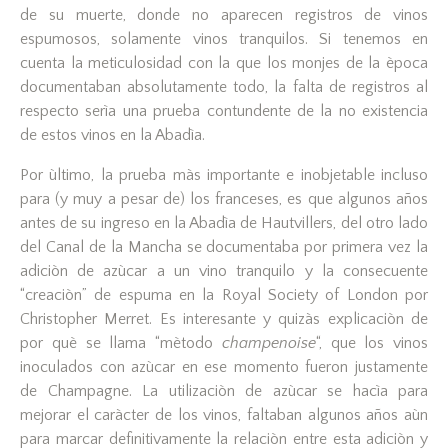
de su muerte, donde no aparecen registros de vinos
espumosos, solamente vinos tranquilos. Si tenemos en
cuenta la meticulosidad con la que los monjes de la època
documentaban absolutamente todo, la falta de registros al
respecto serìa una prueba contundente de la no existencia
de estos vinos en la Abadìa.
Por ùltimo, la prueba màs importante e inobjetable incluso
para (y muy a pesar de) los franceses, es que algunos años
antes de su ingreso en la Abadìa de Hautvillers, del otro lado
del Canal de la Mancha se documentaba por primera vez la
adiciòn de azùcar a un vino tranquilo y la consecuente
“creaciòn” de espuma en la Royal Society of London por
Christopher Merret. Es interesante y quizàs explicaciòn de
por què se llama “mètodo
champenoise
“, que los vinos
inoculados con azùcar en ese momento fueron justamente
de Champagne. La utilizaciòn de azùcar se hacìa para
mejorar el caràcter de los vinos, faltaban algunos años aùn
para marcar definitivamente la relaciòn entre esta adiciòn y