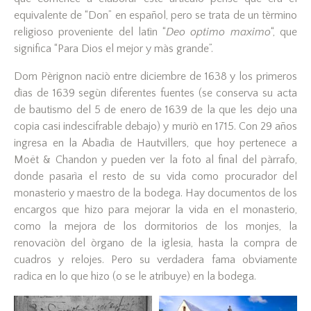
equivalente de “Don” en español, pero se trata de un tèrmino
religioso proveniente del latìn “
Deo optimo maximo
“, que
significa “Para Dios el mejor y màs grande”.
Dom Pèrignon naciò entre diciembre de 1638 y los primeros
dìas de 1639 segùn diferentes fuentes (se conserva su acta
de bautismo del 5 de enero de 1639 de la que les dejo una
copia casi indescifrable debajo) y muriò en 1715. Con 29 años
ingresa en la Abadìa de Hautvillers, que hoy pertenece a
Moët & Chandon y pueden ver la foto al final del pàrrafo,
donde pasarìa el resto de su vida como procurador del
monasterio y maestro de la bodega. Hay documentos de los
encargos que hizo para mejorar la vida en el monasterio,
como la mejora de los dormitorios de los monjes, la
renovaciòn del òrgano de la iglesia, hasta la compra de
cuadros y relojes. Pero su verdadera fama obviamente
radica en lo que hizo (o se le atribuye) en la bodega.