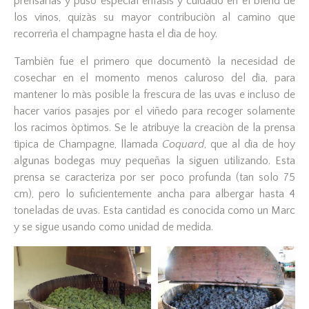
prensarlas y puso especial ènfasis y cuidado en el blend de
los vinos, quizàs su mayor contribuciòn al camino que
recorrerìa el champagne hasta el dìa de hoy.
Tambièn fue el primero que documentò la necesidad de
cosechar en el momento menos caluroso del dìa, para
mantener lo màs posible la frescura de las uvas e incluso de
hacer varios pasajes por el viñedo para recoger solamente
los racimos òptimos. Se le atribuye la creaciòn de la prensa
tìpica de Champagne, llamada
Coquard
, que al dìa de hoy
algunas bodegas muy pequeñas la siguen utilizando. Esta
prensa se caracteriza por ser poco profunda (tan solo 75
cm), pero lo suficientemente ancha para albergar hasta 4
toneladas de uvas. Esta cantidad es conocida como un Marc
y se sigue usando como unidad de medida.