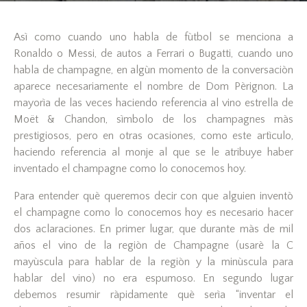
Asì como cuando uno habla de fùtbol se menciona a
Ronaldo o Messi, de autos a Ferrari o Bugatti, cuando uno
habla de champagne, en algùn momento de la conversaciòn
aparece necesariamente el nombre de Dom Pèrignon. La
mayorìa de las veces haciendo referencia al vino estrella de
Moët & Chandon, sìmbolo de los champagnes màs
prestigiosos, pero en otras ocasiones, como este artìculo,
haciendo referencia al monje al que se le atribuye haber
inventado el champagne como lo conocemos hoy.
Para entender què queremos decir con que alguien inventò
el champagne como lo conocemos hoy es necesario hacer
dos aclaraciones. En primer lugar, que durante màs de mil
años el vino de la regiòn de Champagne (usarè la C
mayùscula para hablar de la regiòn y la minùscula para
hablar del vino) no era espumoso. En segundo lugar
debemos resumir ràpidamente què serìa “inventar el