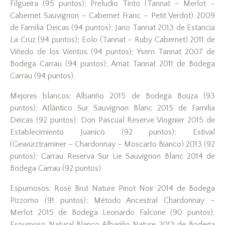
Filgueira (95 puntos); Preludio Tinto (Tannat – Merlot –
Cabernet Sauvignon – Cabernet Franc – Petit Verdot) 2009
de Familia Deicas (94 puntos); Jano Tannat 2013 de Estancia
La Cruz (94 puntos); Eolo (Tannat – Ruby Cabernet) 2011 de
Viñedo de los Vientos (94 puntos); Ysern Tannat 2007 de
Bodega Carrau (94 puntos); Amat Tannat 2011 de Bodega
Carrau (94 puntos).
Mejores blancos: Albariño 2015 de Bodega Bouza (93
puntos); Atlàntico Sur Sauvignon Blanc 2015 de Familia
Deicas (92 puntos); Don Pascual Reserve Viognier 2015 de
Establecimiento Juanicò (92 puntos); Estival
(Gewürztraminer – Chardonnay – Moscarto Bianco) 2013 (92
puntos); Carrau Reserva Sur Lie Sauvignon Blanc 2014 de
Bodega Carrau (92 puntos).
Espumosos: Rosè Brut Nature Pinot Noir 2014 de Bodega
Pizzorno (91 puntos); Mètodo Ancestral Chardonnay –
Merlot 2015 de Bodega Leonardo Falcone (90 puntos);
Espumoso Natural Blanco Albariño Nature 2013 de Bodega