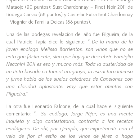
Mataojo (90 puntos); Sust Chardonnay – Pinot Noir 2011 de
Bodega Carrau (88 puntos) y Castelar Extra Brut Chardonnay
– Viognier de Familia Deicas (88 puntos).
Una de las bodegas revelaciòn del año fue Filgueira, de la
cual Patricio Tapia dice lo siguiente:
“…De la mano de la
joven enóloga Melissa Barrientos, son vinos que no se
entregan fàcilmente, sino que hay que descubrir. Famiglia
Necchini 2011 es eso y mucho màs. Toda la austeridad de
un tinto basado en Tannat uruguayo, la estructura intensa
y firme habla de los suelos calcàreos de Canelones con
una claridad aplastante. Hay que estar atentos con
Filgueira.”
La otra fue Leonardo Falcone, de la cual hace el siguiente
comentario:
“… Su enólogo, Jorge Pèjar, es una mente
inquieta y algo contestataria, contraria a las recetas
enològicas. De ahì, por ejemplo, que experimente con el
velo de flor al estilo de los vinos de Jèrez o haga