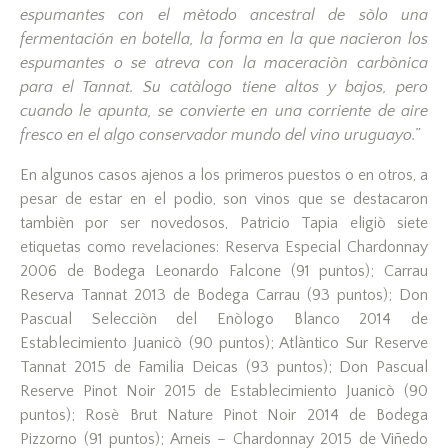
espumantes con el mètodo ancestral de sòlo una
fermentación en botella, la forma en la que nacieron los
espumantes o se atreva con la maceraciòn carbònica
para el Tannat. Su catàlogo tiene altos y bajos, pero
cuando le apunta, se convierte en una corriente de aire
fresco en el algo conservador mundo del vino uruguayo.”
En algunos casos ajenos a los primeros puestos o en otros, a
pesar de estar en el podio, son vinos que se destacaron
tambièn por ser novedosos, Patricio Tapia eligiò siete
etiquetas como revelaciones: Reserva Especial Chardonnay
2006 de Bodega Leonardo Falcone (91 puntos); Carrau
Reserva Tannat 2013 de Bodega Carrau (93 puntos); Don
Pascual Selecciòn del Enòlogo Blanco 2014 de
Establecimiento Juanicò (90 puntos); Atlàntico Sur Reserve
Tannat 2015 de Familia Deicas (93 puntos); Don Pascual
Reserve Pinot Noir 2015 de Establecimiento Juanicò (90
puntos); Rosè Brut Nature Pinot Noir 2014 de Bodega
Pizzorno (91 puntos); Arneis – Chardonnay 2015 de Viñedo