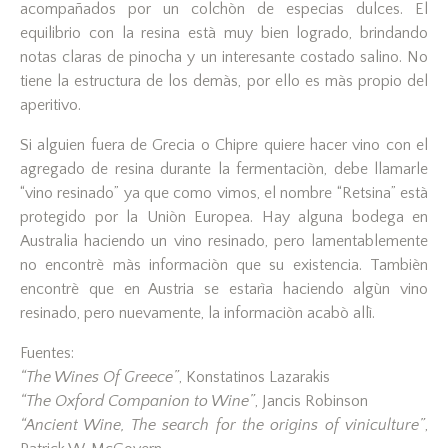
acompañados por un colchòn de especias dulces. El
equilibrio con la resina està muy bien logrado, brindando
notas claras de pinocha y un interesante costado salino. No
tiene la estructura de los demàs, por ello es màs propio del
aperitivo.
Si alguien fuera de Grecia o Chipre quiere hacer vino con el
agregado de resina durante la fermentaciòn, debe llamarle
“vino resinado” ya que como vimos, el nombre “Retsina” està
protegido por la Uniòn Europea. Hay alguna bodega en
Australia haciendo un vino resinado, pero lamentablemente
no encontrè màs informaciòn que su existencia. Tambièn
encontrè que en Austria se estarìa haciendo algùn vino
resinado, pero nuevamente, la informaciòn acabò allì.
Fuentes:
“The Wines Of Greece”
, Konstatinos Lazarakis
“The Oxford Companion to Wine”
, Jancis Robinson
“Ancient Wine, The search for the origins of viniculture”
,