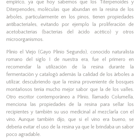
empìrico, ya que hoy sabemos que los Titerpenoides y
Diterpenodes, molèculas que abundan en la resina de los
àrboles, particularmente en los pinos, tienen propiedades
antibacteriales, evitando por ejemplo la proliferaciòn de
acetobacterias (bacterias del àcido acètico) y otros
microorganismos.
Plinio el Viejo (Gayo Plinio Segundo), conocido naturalista
romano del siglo I de nuestra era, fue el primero en
recomendar la utilizaciòn de la resina durante la
fermentaciòn y catalogò ademàs la calidad de los àrboles a
utilizar, descubriendo que la resina proveniente de bosques
montañosos tenìa mucho mejor sabor que la de los valles.
Otro escritor contemporàneo a Plinio, llamado Columella,
menciona las propiedades de la resina para sellar los
recipientes y tambièn su uso medicinal al mezclarla con el
vino. Aunque tambièn dijo, que si el vino era bueno, se
deberìa evitar el uso de la resina ya que le brindaba un sabor
poco agradable.