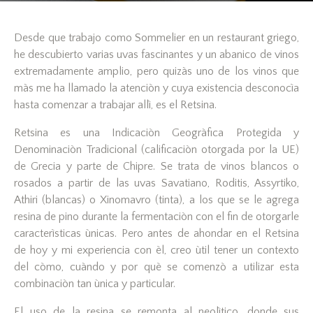
Desde que trabajo como Sommelier en un restaurant griego,
he descubierto varias uvas fascinantes y un abanico de vinos
extremadamente amplio, pero quizàs uno de los vinos que
màs me ha llamado la atenciòn y cuya existencia desconocìa
hasta comenzar a trabajar allì, es el Retsina.
Retsina es una Indicaciòn Geogràfica Protegida y
Denominaciòn Tradicional (calificaciòn otorgada por la UE)
de Grecia y parte de Chipre. Se trata de vinos blancos o
rosados a partir de las uvas Savatiano, Roditis, Assyrtiko,
Athiri (blancas) o Xinomavro (tinta), a los que se le agrega
resina de pino durante la fermentaciòn con el fin de otorgarle
caracterìsticas ùnicas. Pero antes de ahondar en el Retsina
de hoy y mi experiencia con èl, creo ùtil tener un contexto
del còmo, cuàndo y por què se comenzò a utilizar esta
combinaciòn tan ùnica y particular.
El uso de la resina se remonta al neolìtico, donde sus