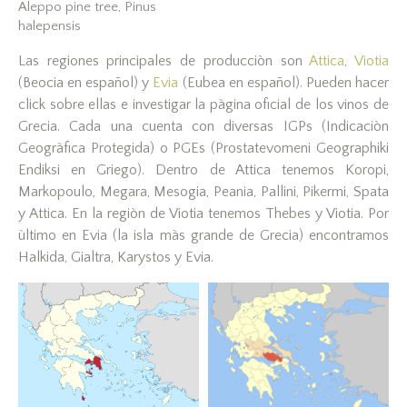
Aleppo pine tree, Pinus
halepensis
Las regiones principales de producciòn son
Attica
,
Viotia
(Beocia en español) y
Evia
(Eubea en español). Pueden hacer
click sobre ellas e investigar la pàgina oficial de los vinos de
Grecia. Cada una cuenta con diversas IGPs (Indicaciòn
Geogràfica Protegida) o PGEs (Prostatevomeni Geographiki
Endiksi en Griego). Dentro de Attica tenemos Koropi,
Markopoulo, Megara, Mesogia, Peania, Pallini, Pikermi, Spata
y Attica. En la regiòn de Viotia tenemos Thebes y Viotia. Por
ùltimo en Evia (la isla màs grande de Grecia) encontramos
Halkida, Gialtra, Karystos y Evia.