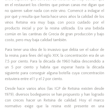
en el restaurant los clientes que peinan canas me digan que
no quieren saber nada con este vino. Comencè a indagar el
por què y resulta que hasta hace unos años la calidad de los
vinos Retsina era muy baja, con poco cuidado por el
producto inicial y por la resina utilizada. Era una bebida
comùn en las cantinas de Grecia de gran producciòn y bajo
costo, pero muy baja calidad tambièn.
Para tener una idea de lo invasivo que debìa ser el sabor de
la resina, para fines del siglo XIX, la concentraciòn era de un
7,5 por ciento. Para la dècada de 1960 habìa descendido a
un 5 por ciento y habrìa que esperar hasta la dècada
siguiente para conseguir alguna botella cuya concentraciòn
estuviera entre el 1 y el 2 por ciento.
Desde hace varios años (las IGP de Retsina existen desde
1979), diversos bodegueros se han propuesto y han logrado
con creces hacer un Retsina de calidad. Hoy el marco
normativo exige que la resina estè presente en una