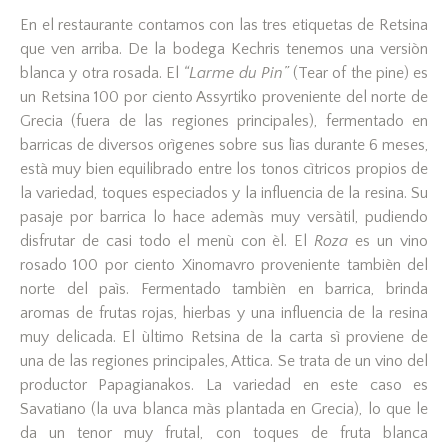
En el restaurante contamos con las tres etiquetas de Retsina
que ven arriba. De la bodega Kechris tenemos una versiòn
blanca y otra rosada. El
“Larme du Pin”
(Tear of the pine) es
un Retsina 100 por ciento Assyrtiko proveniente del norte de
Grecia (fuera de las regiones principales), fermentado en
barricas de diversos orìgenes sobre sus lìas durante 6 meses,
està muy bien equilibrado entre los tonos cìtricos propios de
la variedad, toques especiados y la influencia de la resina. Su
pasaje por barrica lo hace ademàs muy versàtil, pudiendo
disfrutar de casi todo el menù con èl. El
Roza
es un vino
rosado 100 por ciento Xinomavro proveniente tambièn del
norte del paìs. Fermentado tambièn en barrica, brinda
aromas de frutas rojas, hierbas y una influencia de la resina
muy delicada. El ùltimo Retsina de la carta sì proviene de
una de las regiones principales, Attica. Se trata de un vino del
productor Papagianakos. La variedad en este caso es
Savatiano (la uva blanca màs plantada en Grecia), lo que le
da un tenor muy frutal, con toques de fruta blanca