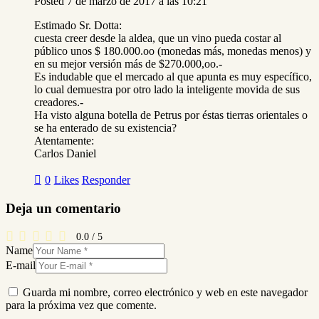
Posted
7 de marzo de 2017
a las
10:21
Estimado Sr. Dotta:
cuesta creer desde la aldea, que un vino pueda costar al
público unos $ 180.000.oo (monedas más, monedas menos) y
en su mejor versión más de $270.000,oo.-
Es indudable que el mercado al que apunta es muy específico,
lo cual demuestra por otro lado la inteligente movida de sus
creadores.-
Ha visto alguna botella de Petrus por éstas tierras orientales o
se ha enterado de su existencia?
Atentamente:
Carlos Daniel
0
Likes
Responder
Deja un comentario
0.0
/
5
Name
E-mail
Guarda mi nombre, correo electrónico y web en este navegador
para la próxima vez que comente.