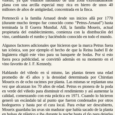
viñedo, ya que estamos hablando de una zona extremadamente
plana con una arcilla especial muy rica en hierro de unos 40
millones de años de antigüedad, concentrada en la finca.
Perteneciò a la familia Arnaud desde sus inicios allà por 1770
(durante mucho tiempo fue conocido como “Petrus-Arnaud”) hasta
terminada la II Guerra Mundial. Allì, la familia Moueix, actual
propietaria del establecimiento, comienza con la distribuciòn del
vino, cambiando el rumbo y hacièndolo conocido en todo el mundo.
Algunos factores adicionales que hicieron que la marca Petrus fuera
tan icònica, son por ejemplo el hecho de que la Reina Isabel II de
Inglaterra eligiò este vino para su banquete de bodas. Por si esto
fuera poca publicidad, se convirtiò ademàs en su momento en el
vino favorito de J. F. Kennedy.
Hablando del viñedo en sì mismo, las plantas tienen una edad
promedio de 45 años y la densidad determinada por Chirstian
Moueix es de ocho racimos por planta. Las mismas se replantan una
vez que alcanzan los 70 años de edad. Petrus es pionera de la poda
en verde del viñedo para disminuir el rendimiento y asì aumentar la
calidad, comenzando con esta pràctica en 1971. Cuando lo hicieron
generò un escàndalo tal al punto que fueron condenados por otros
bodegueros y hasta por el cura local. Para evitar ser descubierto,
Moueix guardaba las uvas sin madurar que habìa sacado de la planta
en bolsas de plàstico e iba durante la noche hasta el rìo para dejarlas