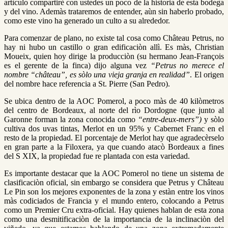
artìculo compartirè con ustedes un poco de la historia de esta bodega
y del vino. Ademàs trataremos de entender, aùn sin haberlo probado,
como este vino ha generado un culto a su alrededor.
Para comenzar de plano, no existe tal cosa como Château Petrus, no
hay ni hubo un castillo o gran edificaciòn allì. Es màs, Christian
Moueix, quien hoy dirige la producciòn (su hermano Jean-François
es el gerente de la finca) dijo alguna vez
“Petrus no merece el
nombre “château”, es sòlo una vieja granja en realidad”
. El origen
del nombre hace referencia a St. Pierre (San Pedro).
Se ubica dentro de la AOC Pomerol, a poco màs de 40 kilòmetros
del centro de Bordeaux, al norte del rìo Dordogne (que junto al
Garonne forman la zona conocida como
“entre-deux-mers”)
y sòlo
cultiva dos uvas tintas, Merlot en un 95% y Cabernet Franc en el
resto de la propiedad. El porcentaje de Merlot hay que agradecèrselo
en gran parte a la Filoxera, ya que cuando atacò Bordeaux a fines
del S XIX, la propiedad fue re plantada con esta variedad.
Es importante destacar que la AOC Pomerol no tiene un sistema de
clasificaciòn oficial, sin embargo se considera que Petrus y Château
Le Pin son los mejores exponentes de la zona y estàn entre los vinos
màs codiciados de Francia y el mundo entero, colocando a Petrus
como un Premier Cru extra-oficial. Hay quienes hablan de esta zona
como una desmitificaciòn de la importancia de la inclinaciòn del