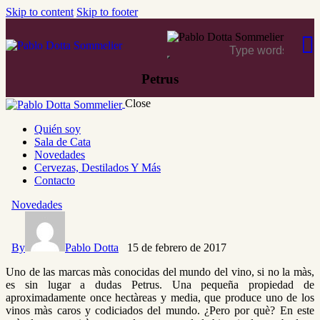
Skip to content
Skip to footer
Petrus
Close
Quién soy
Sala de Cata
Novedades
Cervezas, Destilados Y Más
Contacto
Novedades
By
Pablo Dotta
15 de febrero de 2017
Uno de las marcas màs conocidas del mundo del vino, si no la màs,
es sin lugar a dudas Petrus. Una pequeña propiedad de
aproximadamente once hectàreas y media, que produce uno de los
vinos màs caros y codiciados del mundo. ¿Pero por què? En este