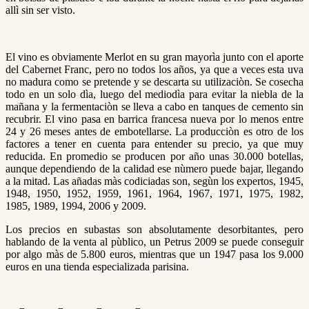
allì sin ser visto.
El vino es obviamente Merlot en su gran mayorìa junto con el aporte
del Cabernet Franc, pero no todos los años, ya que a veces esta uva
no madura como se pretende y se descarta su utilizaciòn. Se cosecha
todo en un solo dìa, luego del mediodìa para evitar la niebla de la
mañana y la fermentaciòn se lleva a cabo en tanques de cemento sin
recubrir. El vino pasa en barrica francesa nueva por lo menos entre
24 y 26 meses antes de embotellarse. La producciòn es otro de los
factores a tener en cuenta para entender su precio, ya que muy
reducida. En promedio se producen por año unas 30.000 botellas,
aunque dependiendo de la calidad ese nùmero puede bajar, llegando
a la mitad. Las añadas màs codiciadas son, segùn los expertos, 1945,
1948, 1950, 1952, 1959, 1961, 1964, 1967, 1971, 1975, 1982,
1985, 1989, 1994, 2006 y 2009.
Los precios en subastas son absolutamente desorbitantes, pero
hablando de la venta al pùblico, un Petrus 2009 se puede conseguir
por algo màs de 5.800 euros, mientras que un 1947 pasa los 9.000
euros en una tienda especializada parisina.