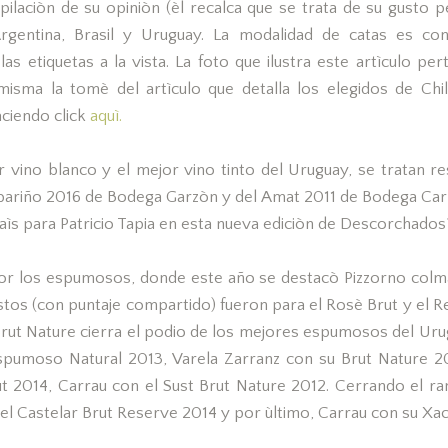
pilaciòn de su opiniòn (èl recalca que se trata de su gusto p
Argentina, Brasil y Uruguay. La modalidad de catas es con
as etiquetas a la vista. La foto que ilustra este artìculo pe
isma la tomè del artìculo que detalla los elegidos de Chil
ciendo click
aquì.
r vino blanco y el mejor vino tinto del Uruguay, se tratan r
lbariño 2016 de Bodega Garzòn y del Amat 2011 de Bodega Car
ìs para Patricio Tapia en esta nueva ediciòn de Descorchados
 los espumosos, donde este año se destacò Pizzorno colma
tos (con puntaje compartido) fueron para el Rosè Brut y el R
rut Nature cierra el podio de los mejores espumosos del Uru
espumoso Natural 2013, Varela Zarranz con su Brut Nature 2
ut 2014, Carrau con el Sust Brut Nature 2012. Cerrando el r
 el Castelar Brut Reserve 2014 y por ùltimo, Carrau con su Xac