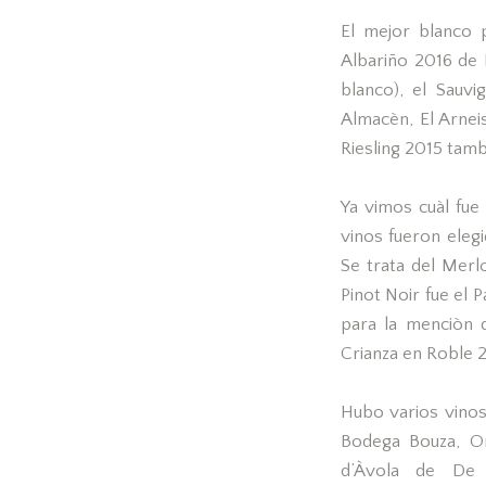
El mejor blanco 
Albariño 2016 de 
blanco), el Sauv
Almacèn, El Arnei
Riesling 2015 tamb
Ya vimos cuàl fue
vinos fueron eleg
Se trata del Merl
Pinot Noir fue el
para la menciòn 
Crianza en Roble 
Hubo varios vinos
Bodega Bouza, O
d’Àvola de De 