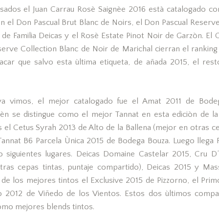
osados el Juan Carrau Rosè Saignèe 2016 està catalogado c
en el Don Pascual Brut Blanc de Noirs, el Don Pascual Reserve
e Familia Deicas y el Rosè Estate Pinot Noir de Garzòn. El C
serve Collection Blanc de Noir de Marichal cierran el ranking
tacar que salvo esta ùltima etiqueta, de añada 2015, el res
a vimos, el mejor catalogado fue el Amat 2011 de Bodeg
n se distingue como el mejor Tannat en esta ediciòn de la 
s el Cetus Syrah 2013 de Alto de la Ballena (mejor en otras ce
Tannat B6 Parcela Ùnica 2015 de Bodega Bouza. Luego llega F
o siguientes lugares. Deicas Domaine Castelar 2015, Cru 
tras cepas tintas, puntaje compartido), Deicas 2015 y Mas
g de los mejores tintos el Exclusive 2015 de Pizzorno, el Pri
lo 2012 de Viñedo de los Vientos. Estos dos ùltimos compa
mo mejores blends tintos.