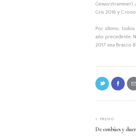
Gewürztraminer), 
Gris 2016 y Cronos
Por ùltimo, todos
año precedente. N
2017 sea Bracco B
PREVIO
De ombùes y due