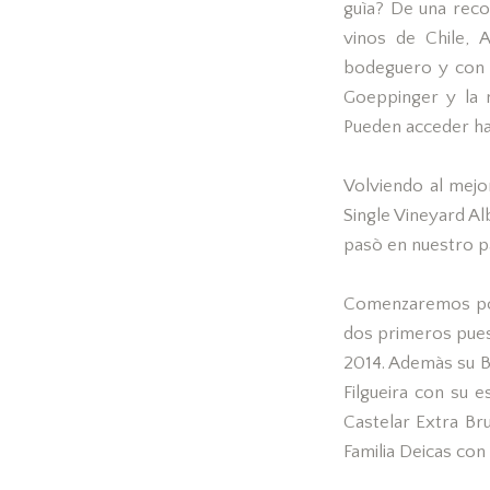
guìa? De una reco
vinos de Chile, 
bodeguero y con l
Goeppinger y la m
Pueden acceder ha
Volviendo al mejo
Single Vineyard A
pasò en nuestro pa
Comenzaremos por
dos primeros pues
2014. Ademàs su B
Filgueira con su 
Castelar Extra Br
Familia Deicas con