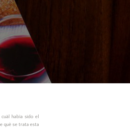
cuàl habìa sido el
e què se trata esta