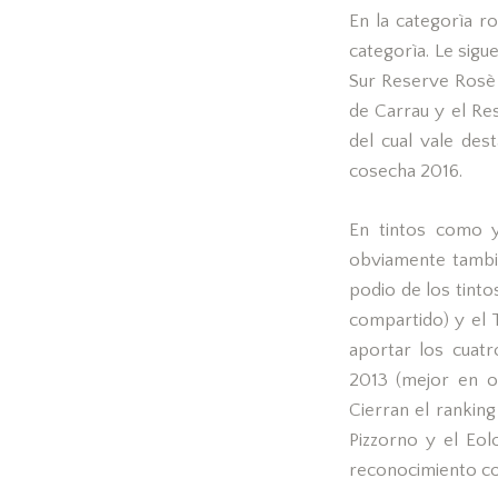
En la categorìa r
categorìa. Le sigu
Sur Reserve Rosè d
de Carrau y el Re
del cual vale des
cosecha 2016.
En tintos como y
obviamente tambiè
podio de los tinto
compartido) y el 
aportar los cuatr
2013 (mejor en o
Cierran el rankin
Pizzorno y el Eo
reconocimiento co