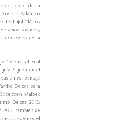
omo el mejor de su
 Rosè, el Atlàntico
astel Pujol Clàsico
 de vinos rosados,
to son todos de la
a Carrau, el cual
guìa. Siguen en el
pas tintas, puntaje
amilia Deicas para
D’Exception Malbec
simo Deicas 2013.
mo 2013 tambièn de
rtieron ademàs el