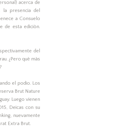
ersonal) acerca de
 la presencia del
rtenece a Consuelo
e de esta ediciòn.
espectivamente del
rau. ¿Pero què màs
?
ndo el podio. Los
eserva Brut Nature
guay. Luego vienen
015, Deicas con su
anking, nuevamente
rat Extra Brut.