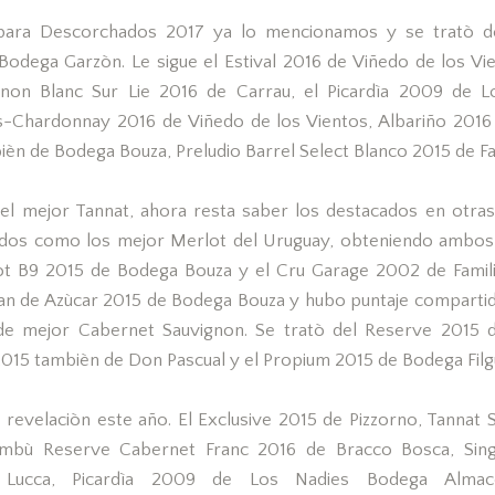
para Descorchados 2017 ya lo mencionamos y se tratò de
Bodega Garzòn. Le sigue el Estival 2016 de Viñedo de los Vi
ignon Blanc Sur Lie 2016 de Carrau, el Picardìa 2009 de 
s-Chardonnay 2016 de Viñedo de los Vientos, Albariño 201
ièn de Bodega Bouza, Preludio Barrel Select Blanco 2015 de Fa
 el mejor Tannat, ahora resta saber los destacados en otras
idos como los mejor Merlot del Uruguay, obteniendo ambos
ot B9 2015 de Bodega Bouza y el Cru Garage 2002 de Famili
 Pan de Azùcar 2015 de Bodega Bouza y hubo puntaje compartid
de mejor Cabernet Sauvignon. Se tratò del Reserve 2015 d
2015 tambièn de Don Pascual y el Propium 2015 de Bodega Filgu
 revelaciòn este año. El Exclusive 2015 de Pizzorno, Tannat S
mbù Reserve Cabernet Franc 2016 de Bracco Bosca, Sing
Lucca, Picardìa 2009 de Los Nadies Bodega Almac