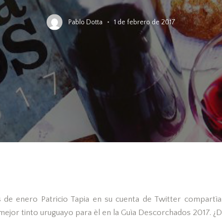
Pablo Dotta
1 de febrero de 2017
 de enero Patricio Tapia en su cuenta de Twitter compartìa 
mejor tinto uruguayo para èl en la Guìa Descorchados 2017. ¿D