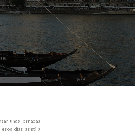
asar unas jornadas
esos dìas asistì a