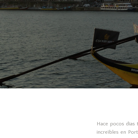
Hace pocos dìas t
increìbles en Por