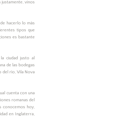
 justamente, vinos
 de hacerlo lo màs
ferentes tipos que
ciones es bastante
a ciudad justo al
una de las bodegas
 del rìo, Vila Nova
ual cuenta con una
aciones romanas del
los conocemos hoy,
dad en Inglaterra,