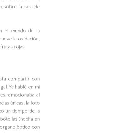
n sobre la cara de
en el mundo de la
ueve la oxidaciòn,
frutas rojas.
sta compartir con
gal. Ya hablè en mi
nes, emocionaba al
cias ùnicas, la foto
zo un tiempo de la
botellas (hecha en
 organolèptico con