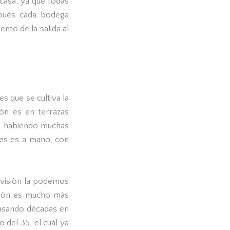
casa, ya que todas
spuès cada bodega
nto de la salida al
s que se cultiva la
iòn es en terrazas
s, habiendo muchas
ces es a mano, con
ivisiòn la podemos
isiòn es mucho màs
pasando dècadas en
 del 35, el cuàl ya