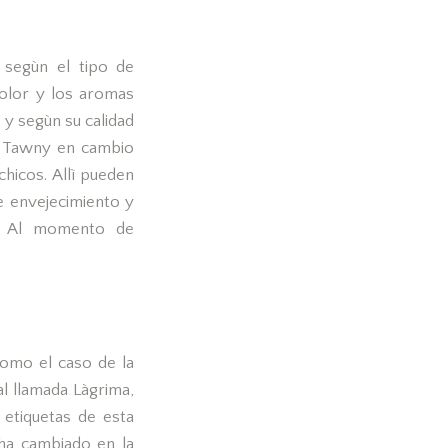
 segùn el tipo de
color y los aromas
 y segùn su calidad
s Tawny en cambio
chicos. Allì pueden
e envejecimiento y
s. Al momento de
como el caso de la
al llamada Làgrima,
 etiquetas de esta
 ha cambiado en la