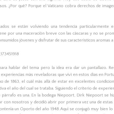
sos. ¿Por què? Porque el Vaticano cobra derechos de image
dos se estàn volviendo una tendencia particularmente 
tiene por una maceraciòn breve con las càscaras y no se prom
consumidos jòvenes y disfrutar de sus caracterìsticos aromas a 
ra hablar del tema pero la idea era dar un pantallazo. Re
 experiencias màs reveladoras que vivì en estos dìas en Portu
no de 1863, el cuàl màs allà de estar en excelentes condicio
a el año del cual se trataba. Siguiendo el criterio de experien
 pàrrafo es una. En la bodega Niepoort, Dirk Niepoort se hi
ar con nosotros y decidiò abrir por primera vez una de estas 
 contenìa un Oporto del año 1948. Aquì se conjugò muy bien lo