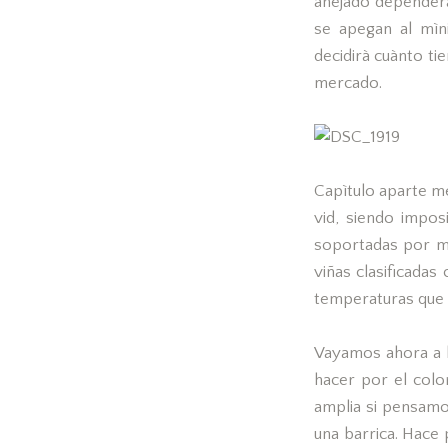
añejado dependerà
se apegan al mìn
decidirà cuànto ti
mercado.
Capìtulo aparte me
vid, siendo impos
soportadas por mu
viñas clasificada
temperaturas que a
Vayamos ahora a l
hacer por el colo
amplia si pensamo
una barrica. Hace 