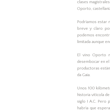
clases magistrale
Oporto, castellani
Podrìamos estar m
breve y claro pos
podemos encontrar
limitada aunque en
El vino Oporto n
desembocar en el 
productoras estàn 
da Gaia.
Unos 100 kilòmetr
historia vitìcola 
siglo I A.C. Pero
habrìa que espera