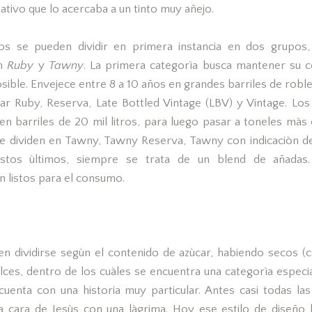
dativo que lo acercaba a un tinto muy añejo.
os se pueden dividir en primera instancia en dos grupos,
en
Ruby
y
Tawny
. La primera categorìa busca mantener su 
sible. Envejece entre 8 a 10 años en grandes barriles de roble
r Ruby, Reserva, Late Bottled Vintage (LBV) y Vintage. Lo
n barriles de 20 mil litros, para luego pasar a toneles màs 
e dividen en Tawny, Tawny Reserva, Tawny con indicaciòn d
 estos ùltimos, siempre se trata de un blend de añada
n listos para el consumo.
n dividirse segùn el contenido de azùcar, habiendo secos (
lces, dentro de los cuàles se encuentra una categorìa especi
uenta con una historia muy particular. Antes casi todas las
la cara de Jesùs con una làgrima. Hoy ese estilo de diseño