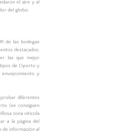
ndaron el aire y al
dor del globo.
941 de las bodegas
mentos destacados.
ser las que mejor
 tipos de Oporto y
, envejecimiento y
probar diferentes
orto (se consiguen
llosa zona vitìcola
ar a la pàgina del
de informaciòn al