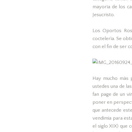
mayorìa de los ca
Jesucristo.
Los Oportos Rosa
coctelerìa. Se ob
con el fin de ser 
Hay mucho màs pa
ustedes una de las
fan page de un vi
poner en perspectiv
que antecede este
vendimia para est
el siglo XIX) que