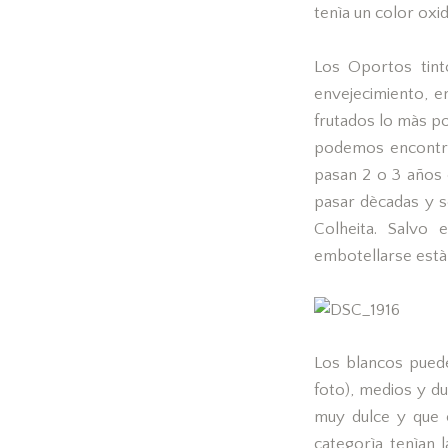
tenìa un color oxi
Los Oportos tint
envejecimiento, 
frutados lo màs po
podemos encontra
pasan 2 o 3 años e
pasar dècadas y s
Colheita. Salvo
embotellarse està
Los blancos puede
foto), medios y du
muy dulce y que c
categorìa tenìan 