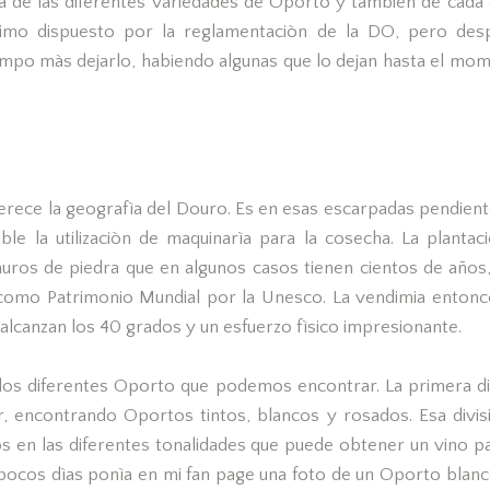
 de las diferentes variedades de Oporto y tambièn de cada 
imo dispuesto por la reglamentaciòn de la DO, pero de
empo màs dejarlo, habiendo algunas que lo dejan hasta el mome
rece la geografìa del Douro. Es en esas escarpadas pendiente
ible la utilizaciòn de maquinarìa para la cosecha. La plantac
ros de piedra que en algunos casos tienen cientos de año
s como Patrimonio Mundial por la Unesco. La vendimia enton
lcanzan los 40 grados y un esfuerzo fìsico impresionante.
os diferentes Oporto que podemos encontrar. La primera d
r, encontrando Oportos tintos, blancos y rosados. Esa div
s en las diferentes tonalidades que puede obtener un vino 
pocos dìas ponìa en mi fan page una foto de un Oporto blanco