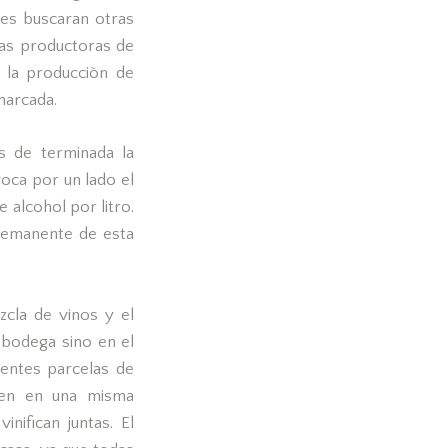
ses buscaran otras
sas productoras de
 la producciòn de
marcada.
s de terminada la
oca por un lado el
alcohol por litro.
 remanente de esta
cla de vinos y el
 bodega sino en el
rentes parcelas de
enen en una misma
nifican juntas. El