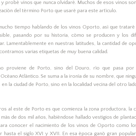
s y probè vinos que nunca olvidarè. Muchos de esos vinos son
zaciòn del tèrmino Porto que usarè para este artìculo.
ucho tiempo hablando de los vinos Oporto, asì que tratarè
ible, pasando por su historia, còmo se producen y los di
. Lamentablemente en nuestras latitudes, la cantidad de op
contramos varias etiquetas de muy buena calidad.
o proviene de Porto, sino del Douro, rìo que pasa por l
Ocèano Atlàntico. Se suma a la ironìa de su nombre, que ning
en la ciudad de Porto, sino en la localidad vecina del otro lado
os al este de Porto es que comienza la zona productora, la c
de màs de dos mil años, habièndose hallado vestigios de plant
 para conocer el nacimiento de los vinos de Oporto como 
r hasta el siglo XVI y XVII. En esa època ganò gran populari