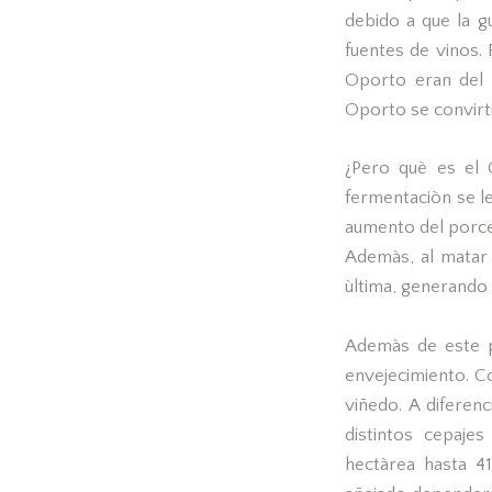
debido a que la g
fuentes de vinos.
Oporto eran del 
Oporto se convirti
¿Pero què es el 
fermentaciòn se l
aumento del porce
Ademàs, al matar 
ùltima, generando 
Ademàs de este p
envejecimiento. C
viñedo. A diferen
distintos cepaje
hectàrea hasta 41