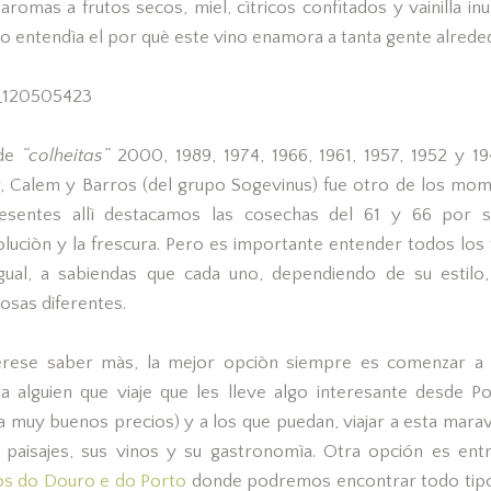
aromas a frutos secos, miel, cìtricos confitados y vainilla inu
uno entendìa el por què este vino enamora a tanta gente alrede
 de
“colheitas”
2000, 1989, 1974, 1966, 1961, 1957, 1952 y 1
 Calem y Barros (del grupo Sogevinus) fue otro de los mo
esentes allì destacamos las cosechas del 61 y 66 por 
luciòn y la frescura. Pero es importante entender todos los
igual, a sabiendas que cada uno, dependiendo de su estilo
osas diferentes.
terese saber màs, la mejor opciòn siempre es comenzar a 
 a alguien que viaje que les lleve algo interesante desde P
muy buenos precios) y a los que puedan, viajar a esta maravi
s paisajes, sus vinos y su gastronomìa. Otra opción es entr
hos do Douro e do Porto
donde podremos encontrar todo tipo 