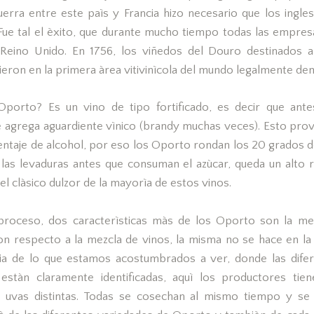
uerra entre este paìs y Francia hizo necesario que los ingle
 Fue tal el èxito, que durante mucho tiempo todas las empre
Reino Unido. En 1756, los viñedos del Douro destinados a
eron en la primera àrea vitivinìcola del mundo legalmente de
Oporto? Es un vino de tipo fortificado, es decir que ante
e agrega aguardiente vìnico (brandy muchas veces). Esto prov
ntaje de alcohol, por eso los Oporto rondan los 20 grados de 
las levaduras antes que consuman el azùcar, queda un alto
el clàsico dulzor de la mayorìa de estos vinos.
roceso, dos caracterìsticas màs de los Oporto son la mez
on respecto a la mezcla de vinos, la misma no se hace en la
cia de lo que estamos acostumbrados a ver, donde las dife
s estàn claramente identificadas, aquì los productores ti
 uvas distintas. Todas se cosechan al mismo tiempo y se vi