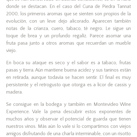
donde se destacan. En el caso del Cuna de Piedra Tannat
2000, los primeros aromas que se sienten son propios de la
evoluciòn, con un leve dejo alicorado. Aparecen tambièn
notas de la crianza, cuero, tabaco, tè negro. Le sigue un
toque de brea y un profundo regalìz. Parece asomar una
fruta pasa junto a otros aromas que recuerdan un mueble
viejo.
En boca su ataque es seco y el sabor es a tabaco, frutas
pasas y tierra. Aùn mantiene buena acidez y sus taninos estàn
en retirada, aunque todavìa se hacen sentir. El final es muy
persistente y el retrogusto que otorga es a licor de cassis y
madera.
Se consigue en la bodega y tambièn en Montevideo Wine
Experience. Vale la pena descubrir estos exponentes de
muchos años y observar el potencial de guarda que tienen
nuestros vinos. Màs aùn lo vale si lo compartimos con viejos
amigos disfrutando de una charla interminable, con un risotto