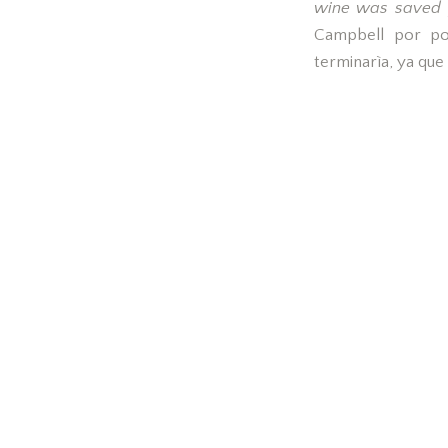
wine was saved f
Campbell por po
terminarìa, ya que