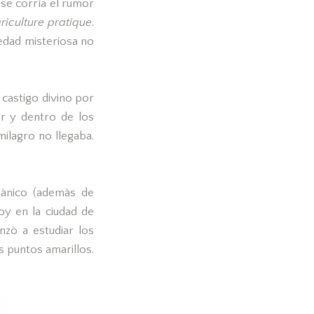
se corrìa el rumor
riculture pratique
.
edad misteriosa no
castigo divino por
r y dentro de los
milagro no llegaba.
tànico (ademàs de
oy en la ciudad de
zò a estudiar los
 puntos amarillos.