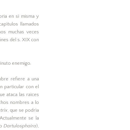
oria en sì misma y
apìtulos llamados
amos muchas veces
ines del s. XIX con
minuto enemigo.
bre refiere a una
 particular con el
ue ataca las raìces
uchos nombres a lo
trix
, que se podrìa
 Actualmente se la
mo
Dartulosphaira
),