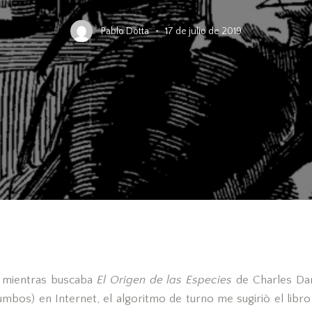
Pablo Dotta
17 de julio de 2019
 mientras buscaba
El Origen de las Especies
de Charles Dar
bos) en Internet, el algoritmo de turno me sugiriò el libr