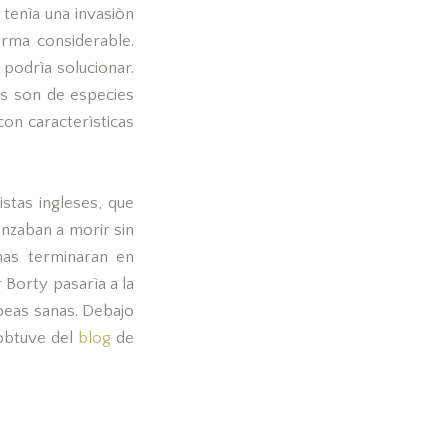
 tenìa una invasiòn
orma considerable.
podrìa solucionar.
as son de especies
con caracterìsticas
stas ingleses, que
nzaban a morir sin
nas terminaran en
 Borty pasarìa a la
opeas sanas. Debajo
 obtuve del
blog
de