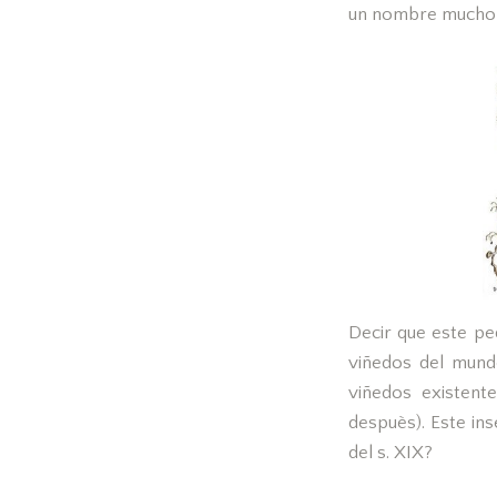
un nombre mucho 
Decir que este pe
viñedos del mundo
viñedos existen
despuès). Este in
del s. XIX?