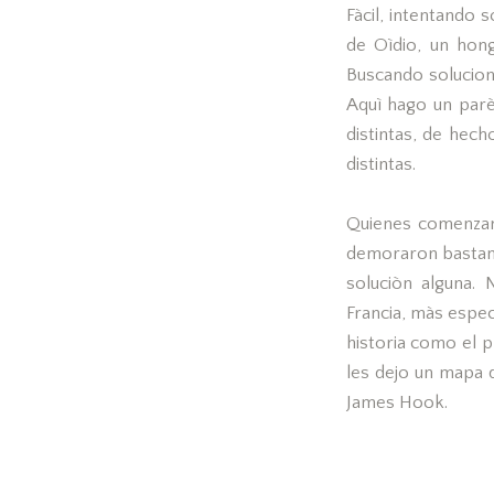
Fàcil, intentando 
de Oìdio, un hong
Buscando solucion
Aquì hago un parè
distintas, de hech
distintas.
Quienes comenzaro
demoraron bastant
soluciòn alguna.
Francia, màs espec
historia como el p
les dejo un mapa 
James Hook.