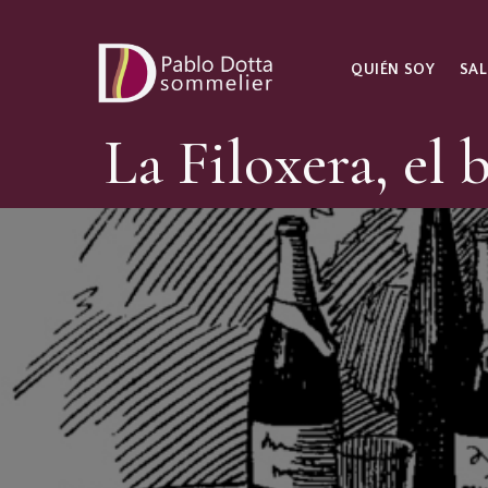
QUIÉN SOY
SAL
La Filoxera, el 