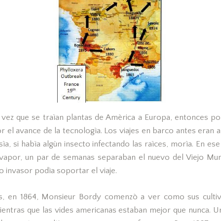
 vez que se traìan plantas de Amèrica a Europa, entonces po
or el avance de la tecnologìa. Los viajes en barco antes eran a
ìa, si habìa algùn insecto infectando las raìces, morìa. En 
 vapor, un par de semanas separaban el nuevo del Viejo Mu
o invasor podìa soportar el viaje.
, en 1864, Monsieur Bordy comenzò a ver como sus culti
ientras que las vides americanas estaban mejor que nunca. U