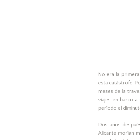
No era la primera
esta catàstrofe. P
meses de la traves
viajes en barco a
perìodo el diminut
Dos años despuès
Alicante morìan m