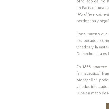
otro lado del rìo
en Parìs de una e
“No diferencia ent
perdonaba y segu
Por supuesto que 
los pecados come
viñedos y la insta
De hecho esta es l
En 1868 aparece 
farmacèutico) fra
Montpellier pode
viñedos infectado
Lupa en mano descu