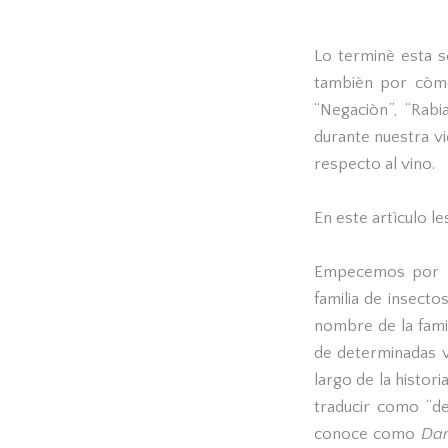
Lo terminè esta s
tambièn por còmo
“Negaciòn”, “Rab
durante nuestra vi
respecto al vino.
En este artìculo l
Empecemos por lo
familia de insect
nombre de la famil
de determinadas v
largo de la histor
traducir como “de
conoce como
Dar