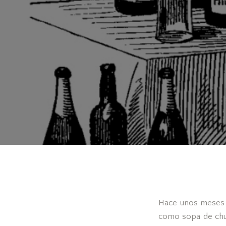
Hace unos meses
como sopa de chum