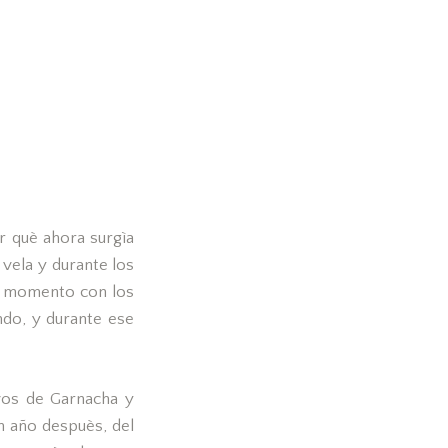
r què ahora surgìa
 vela y durante los
ese momento con los
ndo, y durante ese
vos de Garnacha y
n año despuès, del