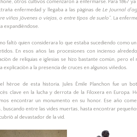
 Rhone, otros cultivos comenzaron a enfermarse. Para 1867 ya 
xtraña enfermedad y llegaba a las pàginas de
Le Journal d’ag
re viñas jòvenes o viejas, o entre tipos de suelo”
. La enferm
ìa expandièndose.
no faltò quien considerara lo que estaba sucediendo como un 
tidos. En esos años las procesiones con incienso alrededo
laciòn de reliquias e iglesias se hizo bastante comùn, pero el 
a explicaciòn a la presencia de cruces en algunos viñedos.
el hèroe de esta historia. Jules Èmile Planchon fue un bo
ncès clave en la lucha y derrota de la Filoxera en Europa. H
mos encontrar un monumento en su honor. Ese año comen
s, buscando entre las vides muertas, hasta encontrar pequeños
briò al devastador de la vid.