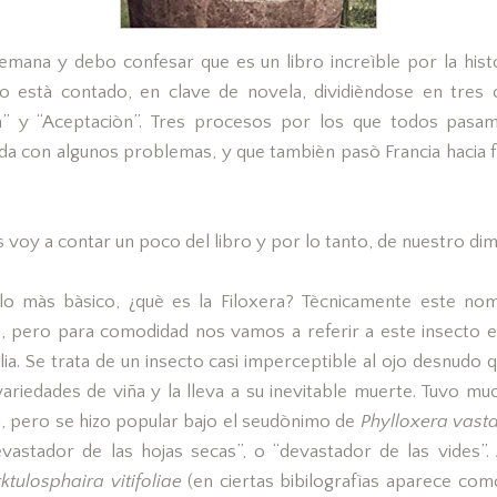
emana y debo confesar que es un libro increìble por la hist
 està contado, en clave de novela, dividièndose en tres c
ia” y “Aceptaciòn”. Tres procesos por los que todos pas
da con algunos problemas, y que tambièn pasò Francia hacia f
es voy a contar un poco del libro y por lo tanto, de nuestro di
 màs bàsico, ¿què es la Filoxera? Tècnicamente este nom
os, pero para comodidad nos vamos a referir a este insecto en
ia. Se trata de un insecto casi imperceptible al ojo desnudo q
ariedades de viña y la lleva a su inevitable muerte. Tuvo m
ia, pero se hizo popular bajo el seudònimo de
Phylloxera vasta
vastador de las hojas secas”, o “devastador de las vides”.
ktulosphaira vitifoliae
(en ciertas bibilografìas aparece co