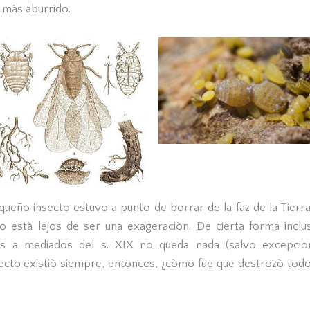
màs aburrido.
queño insecto estuvo a punto de borrar de la faz de la Tierra
 està lejos de ser una exageraciòn. De cierta forma inclus
tes a mediados del s. XIX no queda nada (salvo excepci
secto existiò siempre, entonces, ¿còmo fue que destrozò todo