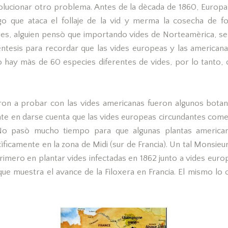
solucionar otro problema. Antes de la dècada de 1860, Europa
o que ataca el follaje de la vid y merma la cosecha de f
es, alguien pensò que importando vides de Norteamèrica, se 
ntesis para recordar que las vides europeas y las american
o hay màs de 60 especies diferentes de vides, por lo tanto, 
n a probar con las vides americanas fueron algunos botani
e en darse cuenta que las vides europeas circundantes come
 No pasò mucho tiempo para que algunas plantas america
ìficamente en la zona de Midi (sur de Francia). Un tal Monsieur
rimero en plantar vides infectadas en 1862 junto a vides eur
que muestra el avance de la Filoxera en Francia. El mismo lo