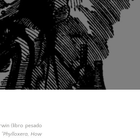
win (libro pesado
o
“Phylloxera, How