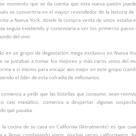
 ese momento que se da cuenta que esta nueva pasiòn pued
ès se convertirìa en el mayor revendedor de la historia de 
nte a Nueva York, donde la compra venta de vinos estaba e
rnia seguìa existiendo y comenzarìa a ver los primeros pasos 
 mundo del vino
ado en un grupo de degustaciòn mega exclusivo en Nueva Y
e se juntaban a tomar los mejores y màs caros vinos del m
orma a sì mismo para encajar aùn mejor en este grupo (cambia
 siendo el lìder de esta cofradìa de millonarios.
omienza a pedir que las botellas que consume, sean reenviad
o casi maniàtico, comienza a despertar algunas sospech
do què pasaba.
 la cocina de su casa en California (literalmente) es que cua
ìa a llenar combinando vinos, muchas veces californianos, has