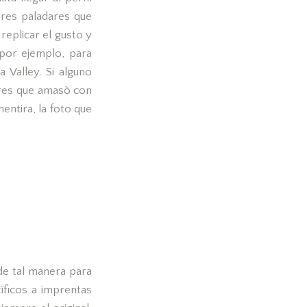
ores paladares que
replicar el gusto y
 por ejemplo, para
 Valley. Si alguno
lares que amasò con
entira, la foto que
 de tal manera para
ìficos a imprentas