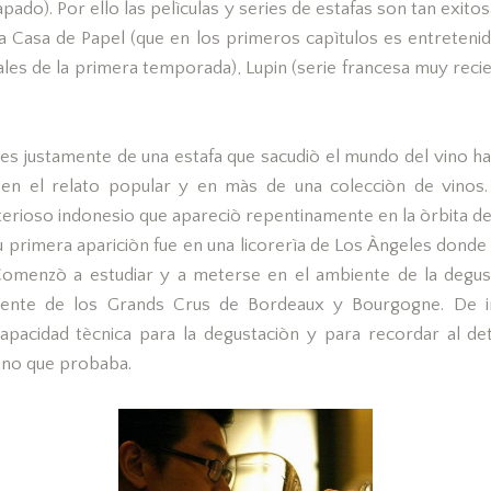
atrapado). Por ello las pelìculas y series de estafas son tan exit
La Casa de Papel (que en los primeros capìtulos es entreteni
nales de la primera temporada), Lupin (serie francesa muy recie
 es justamente de una estafa que sacudiò el mundo del vino h
 en el relato popular y en màs de una colecciòn de vinos.
erioso indonesio que apareciò repentinamente en la òrbita del
 primera apariciòn fue en una licorerìa de Los Àngeles donde
Comenzò a estudiar y a meterse en el ambiente de la degu
rmente de los Grands Crus de Bordeaux y Bourgogne. De i
apacidad tècnica para la degustaciòn y para recordar al de
ino que probaba.