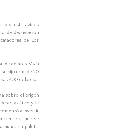
da por estos vinos
upo de degustaciòn
 catadores de Los
n de dòlares. Vivìa
 su hijo eran de 20
 màs 400 dòlares.
ta sobre el origen
udeste asiàtico y le
 comenzò a invertir
 ambiente donde se
o nunca su paleta,