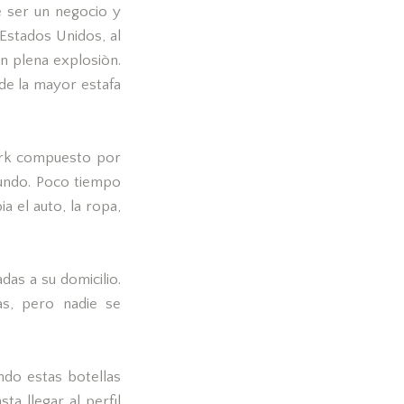
e ser un negocio y
Estados Unidos, al
n plena explosiòn.
de la mayor estafa
ork compuesto por
undo. Poco tiempo
 el auto, la ropa,
as a su domicilio.
as, pero nadie se
ndo estas botellas
ta llegar al perfil