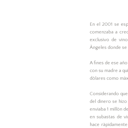
En el 2001 se esp
comenzaba a crece
exclusivo de vin
Àngeles donde se
A fines de ese año
con su madre a qui
dòlares como màxi
Considerando que 
del dinero se hizo 
enviaba 1 millòn d
en subastas de vi
hace ràpidamente 