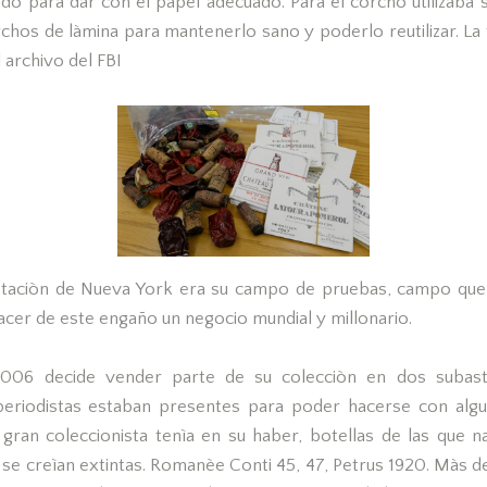
o para dar con el papel adecuado. Para el corcho utilizaba s
hos de làmina para mantenerlo sano y poderlo reutilizar. La fo
l archivo del FBI
staciòn de Nueva York era su campo de pruebas, campo que
acer de este engaño un negocio mundial y millonario.
006 decide vender parte de su colecciòn en dos subast
periodistas estaban presentes para poder hacerse con algu
 gran coleccionista tenìa en su haber, botellas de las que n
 se creìan extintas. Romanèe Conti 45, 47, Petrus 1920. Màs de