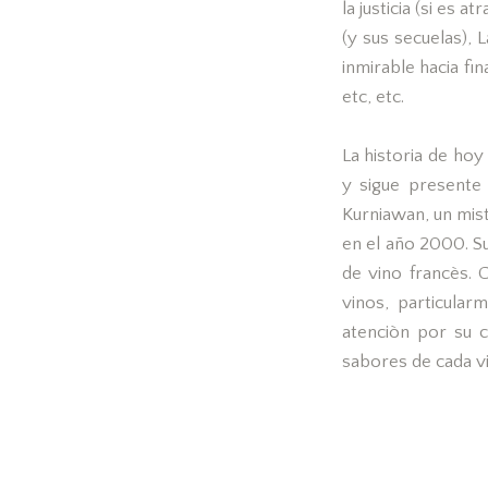
la justicia (si es 
(y sus secuelas), 
inmirable hacia fi
etc, etc.
La historia de hoy
y sigue presente
Kurniawan, un mist
en el año 2000. Su
de vino francès. 
vinos, particula
atenciòn por su c
sabores de cada v