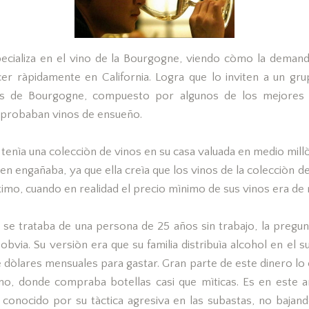
ecializa en el vino de la Bourgogne, viendo còmo la deman
r ràpidamente en California. Logra que lo inviten a un gr
os de Bourgogne, compuesto por algunos de los mejores
 probaban vinos de ensueño.
 tenìa una colecciòn de vinos en su casa valuada en medio millò
en engañaba, ya que ella creìa que los vinos de la colecciòn de
mo, cuando en realidad el precio mìnimo de sus vinos era de
se trataba de una persona de 25 años sin trabajo, la pregun
obvia. Su versiòn era que su familia distribuìa alcohol en el s
e dòlares mensuales para gastar. Gran parte de este dinero lo
no, donde compraba botellas casi que mìticas. Es en este
conocido por su tàctica agresiva en las subastas, no bajand