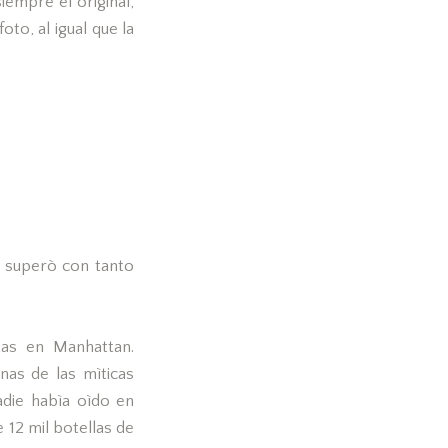
iempre el original,
to, al igual que la
 superò con tanto
as en Manhattan.
nas de las mìticas
adie habìa oìdo en
 12 mil botellas de