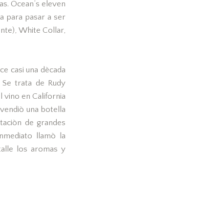
osas. Ocean’s eleven
da para pasar a ser
nte), White Collar,
ace casi una dècada
 Se trata de Rudy
 vino en California
 vendiò una botella
staciòn de grandes
nmediato llamò la
talle los aromas y