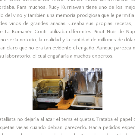
ordaba. Para muchos, Rudy Kurniawan tiene uno de los mej
o del vino y tambièn una memoria prodigiosa que le permitìa 
des vinos de grandes añadas. Creaba sus propias recetas,
de La Romanèe Conti, utilizaba diferentes Pinot Noir de Napa
ño serìa notorio, la realidad y la cantidad de millones de dò
jan claro que no era tan evidente el engaño. Aunque parezca m
su laboratorio, el cual engañarìa a muchos expertos.
tallista no dejarìa al azar el tema etiquetas. Trataba el papel
iquetas viejas cuando debìan parecerlo. Hacìa pedidos espec