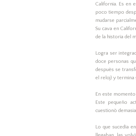
California. Es en
poco tiempo despu
mudarse parcialme
Su cava en Califo
de la historia del
Logra ser integr
doce personas qu
despuès se transf
el reloj) y termina
En este momento c
Este pequeño act
cuestionò demasia
Lo que sucedìa en
llegaban, las volv