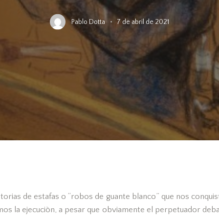
Pablo Dotta
7 de abril de 2021
storias de estafas o “robos de guante blanco” que nos conqui
os la ejecuciòn, a pesar que obviamente el perpetuador deba