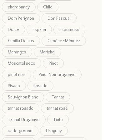
chardonnay
Chile
Dom Perignon
Don Pascual
Dulce
España
Espumoso
Familia Deicas
Giménez Méndez
Maranges
Marichal
Moscatel seco
Pinot
pinot noir
Pinot Noir uruguayo
Pisano
Rosado
Sauvignon Blanc
Tannat
tannat rosado
tannat rosé
Tannat Uruguayo
Tinto
underground
Uruguay