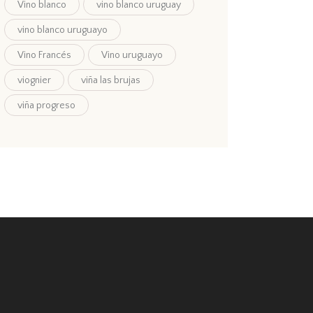
Vino blanco
vino blanco uruguay
vino blanco uruguayo
Vino Francés
Vino uruguayo
viognier
viña las brujas
viña progreso