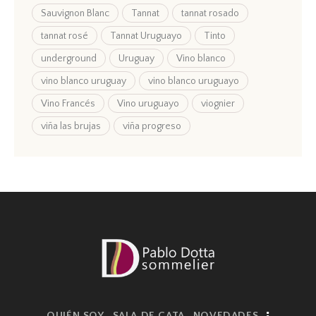
Sauvignon Blanc
Tannat
tannat rosado
tannat rosé
Tannat Uruguayo
Tinto
underground
Uruguay
Vino blanco
vino blanco uruguay
vino blanco uruguayo
Vino Francés
Vino uruguayo
viognier
viña las brujas
viña progreso
QUIÉN SOY
SALA DE CATA
NOVEDADES