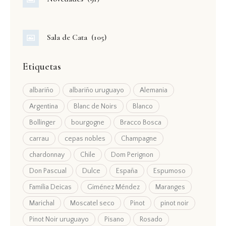
Sala de Cata
(105)
Etiquetas
albariño
albariño uruguayo
Alemania
Argentina
Blanc de Noirs
Blanco
Bollinger
bourgogne
Bracco Bosca
carrau
cepas nobles
Champagne
chardonnay
Chile
Dom Perignon
Don Pascual
Dulce
España
Espumoso
Familia Deicas
Giménez Méndez
Maranges
Marichal
Moscatel seco
Pinot
pinot noir
Pinot Noir uruguayo
Pisano
Rosado