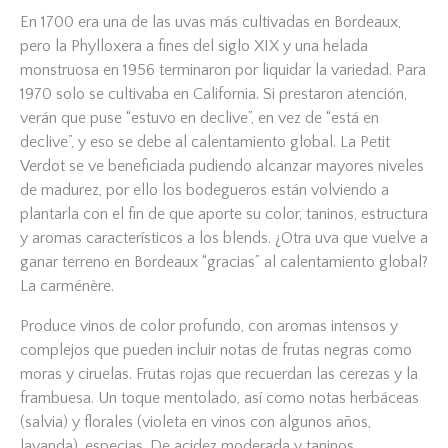
En 1700 era una de las uvas más cultivadas en Bordeaux,
pero la Phylloxera a fines del siglo XIX y una helada
monstruosa en 1956 terminaron por liquidar la variedad. Para
1970 solo se cultivaba en California. Si prestaron atención,
verán que puse “estuvo en declive”, en vez de “está en
declive”, y eso se debe al calentamiento global. La Petit
Verdot se ve beneficiada pudiendo alcanzar mayores niveles
de madurez, por ello los bodegueros están volviendo a
plantarla con el fin de que aporte su color, taninos, estructura
y aromas característicos a los blends. ¿Otra uva que vuelve a
ganar terreno en Bordeaux “gracias” al calentamiento global?
La carménère.
Produce vinos de color profundo, con aromas intensos y
complejos que pueden incluir notas de frutas negras como
moras y ciruelas. Frutas rojas que recuerdan las cerezas y la
frambuesa. Un toque mentolado, así como notas herbáceas
(salvia) y florales (violeta en vinos con algunos años,
lavanda), especias. De acidez moderada y taninos