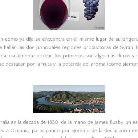
n como ya dije se encuentra en el mismo lugar de su origen, e
 hallan las dos principales regiones productoras de Syrah,
ndose usualmente porque los primeros son algo màs duros y 
se destacan por la fruta y la potencia del aroma (como siemp
tralia en la dècada de 1830, de la mano de James Busby, un e
es a Oceanìa, participando por ejemplo de la declaraciòn d