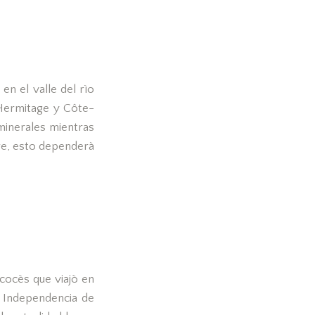
n el valle del rìo
 Hermitage y Côte-
minerales mientras
re, esto dependerà
scocès que viajò en
e Independencia de