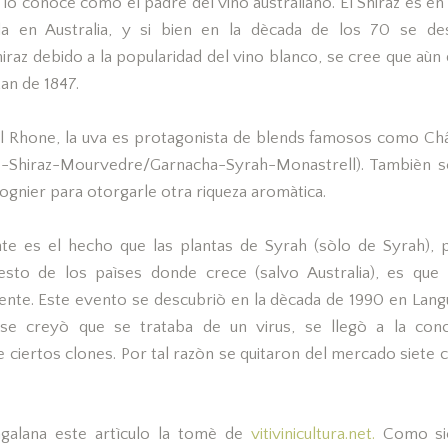
lo conoce como el padre del vino australiano. El Shiraz es en l
da en Australia, y si bien en la dècada de los 70 se d
iraz debido a la popularidad del vino blanco, se cree que aù
tan de 1847.
el Rhone, la uva es protagonista de blends famosos como C
-Shiraz-Mourvedre/Garnacha-Syrah-Monastrell). Tambièn se
ognier para otorgarle otra riqueza aromàtica.
te es el hecho que las plantas de Syrah (sòlo de Syrah), 
resto de los paìses donde crece (salvo Australia), es qu
nte. Este evento se descubriò en la dècada de 1990 en Langue
o se creyò que se trataba de un virus, se llegò a la conc
e ciertos clones. Por tal razòn se quitaron del mercado siete 
galana este artìculo la tomè de
vitivinicultura.net.
Como si