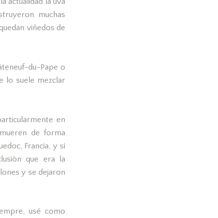
a actualidad la uva
estruyeron muchas
n quedan viñedos de
hâteneuf-du-Pape o
 lo suele mezclar
particularmente en
e mueren de forma
doc, Francia, y si
lusiòn que era la
clones y se dejaron
empre, usé como