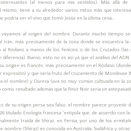
interesantes (al menos para mis sentidos). Màs allà de la
l mismo, tiene a su alrededor varios mitos màs que interesa
e podrìa ser el vino que tomò Jesùs en la ùltima cena…
 vayamos al origen del nombre. Durante mucho tiempo se
al Iràn, màs precisamente de la zona donde se encuentra la c
o al Ròdano a manos de los Fenicios o de los Cruzados (las 
diferencia). Bueno, esto no es asì ya que el anàlisis del ADN 
 su origen es francès, màs precisamente en el Ròdano (donde
r expresiòn) y que serìa fruto del cruzamiento de Mondeuse B
ca el nombre) y Dureza (uva no muy comùn cultivada en la zo
o como resultado ademàs que la Pinot Noir serìa un antepasado
ito de su origen persa sea falso, el nombre parece provenir d
26 titulado Enologìa francesa “estipula que, de acuerdo con la t
inalmente traìda de Shiraz, en Persia, por uno de los ermita
e nombre (Shiraz) es conocida en Australia, Sudàfrica y otras