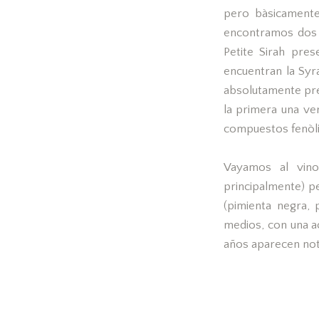
pero bàsicamente
encontramos dos c
Petite Sirah pre
encuentran la Syra
absolutamente pre
la primera una ve
compuestos fenòli
Vayamos al vino
principalmente) p
(pimienta negra, 
medios, con una a
años aparecen nota