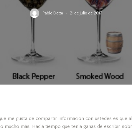
Pablo Dotta
21 de julio de 2017
que me gusta de compartir informaciòn con ustedes es que al
o mucho màs. Hacìa tiempo que tenìa ganas de escribir sobr