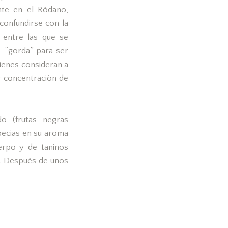
nte en el Ròdano,
confundirse con la
 entre las que se
n -“gorda” para ser
ienes consideran a
r concentraciòn de
o (frutas negras
pecias en su aroma
uerpo y de taninos
o. Despuès de unos