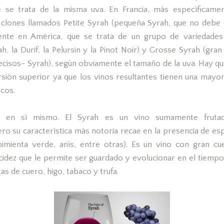
 se trata de la misma uva. En Francia, màs especìficame
lones llamados Petite Syrah (pequeña Syrah, que no debe 
sente en Amèrica, que se trata de un grupo de variedades
h, la Durif, la Pelursin y la Pinot Noir) y Grosse Syrah (gra
cisos- Syrah), segùn obviamente el tamaño de la uva. Hay qu
rsiòn superior ya que los vinos resultantes tienen una mayo
cos.
 en sì mismo. El Syrah es un vino sumamente frutad
ero su caracterìstica màs notoria recae en la presencia de es
pimienta verde, anìs, entre otras). Es un vino con gran c
cidez que le permite ser guardado y evolucionar en el tiemp
s de cuero, higo, tabaco y trufa.