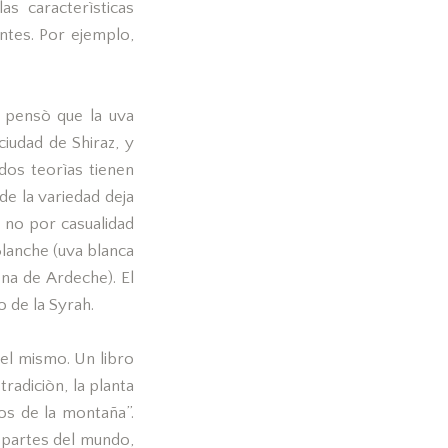
s caracterìsticas
ntes. Por ejemplo,
 pensò que la uva
iudad de Shiraz, y
dos teorìas tienen
de la variedad deja
 no por casualidad
lanche (uva blanca
na de Ardeche). El
 de la Syrah.
el mismo. Un libro
radiciòn, la planta
ños de la montaña”.
 partes del mundo,