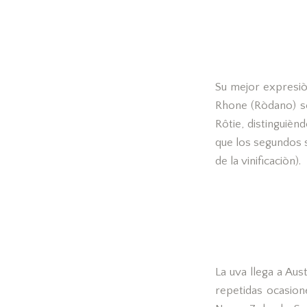
Su mejor expresiò
Rhone (Ròdano) se
Rôtie, distinguiè
que los segundos 
de la vinificaciòn).
La uva llega a Aus
repetidas ocasion