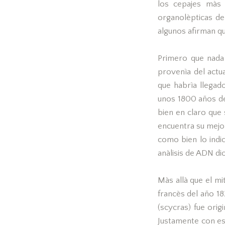
los cepajes màs 
organolèpticas de
algunos afirman qu
Primero que nada
provenìa del actu
que habrìa llegad
unos 1800 años de 
bien en claro que
encuentra su mejo
como bien lo indi
anàlisis de ADN di
Màs allà que el m
francès del año 18
(scycras) fue orig
Justamente con es