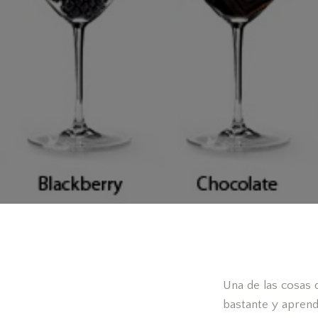
Una de las cosas 
bastante y aprend