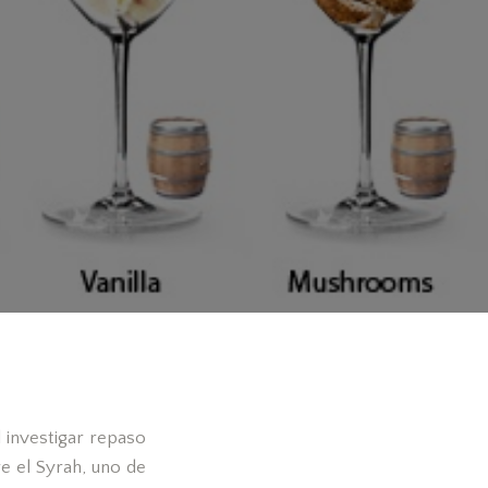
 investigar repaso
e el Syrah, uno de