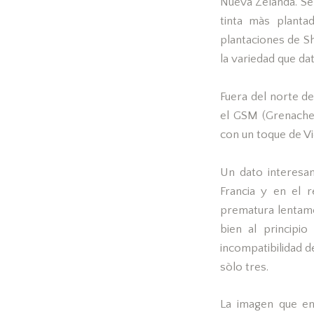
Nueva Zelanda. Se 
tinta màs planta
plantaciones de Sh
la variedad que da
Fuera del norte d
el GSM (Grenache
con un toque de Vi
Un dato interesan
Francia y en el 
prematura lentame
bien al principi
incompatibilidad d
sòlo tres.
La imagen que en