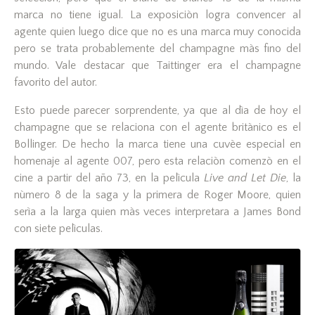
marca no tiene igual. La exposiciòn logra convencer al
agente quien luego dice que no es una marca muy conocida
pero se trata probablemente del champagne màs fino del
mundo. Vale destacar que Taittinger era el champagne
favorito del autor.
Esto puede parecer sorprendente, ya que al dìa de hoy el
champagne que se relaciona con el agente britànico es el
Bollinger. De hecho la marca tiene una cuvèe especial en
homenaje al agente 007, pero esta relaciòn comenzò en el
cine a partir del año 73, en la pelìcula
Live and Let Die
, la
nùmero 8 de la saga y la primera de Roger Moore, quien
serìa a la larga quien màs veces interpretara a James Bond
con siete pelìculas.