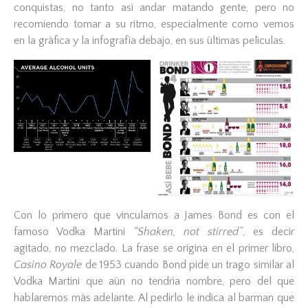
conquistas, no tanto asì andar matando gente, pero no
recomiendo tomar a su ritmo, especialmente como vemos
en la gràfica y la infografìa debajo, en sus ùltimas pelìculas.
Con lo primero que vinculamos a James Bond es con el
famoso Vodka Martini
“Shaken, not stirred”
, es decir
agitado, no mezclado. La frase se origina en el primer libro,
Casino Royale
de 1953 cuando Bond pide un trago similar al
Vodka Martini que aùn no tendrìa nombre, pero del que
hablaremos màs adelante. Al pedirlo le indica al barman que