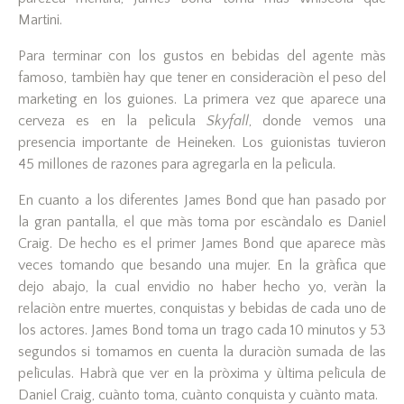
Martini.
Para terminar con los gustos en bebidas del agente màs
famoso, tambièn hay que tener en consideraciòn el peso del
marketing en los guiones. La primera vez que aparece una
cerveza es en la pelìcula
Skyfall
, donde vemos una
presencia importante de Heineken. Los guionistas tuvieron
45 millones de razones para agregarla en la pelìcula.
En cuanto a los diferentes James Bond que han pasado por
la gran pantalla, el que màs toma por escàndalo es Daniel
Craig. De hecho es el primer James Bond que aparece màs
veces tomando que besando una mujer. En la gràfica que
dejo abajo, la cual envidio no haber hecho yo, veràn la
relaciòn entre muertes, conquistas y bebidas de cada uno de
los actores. James Bond toma un trago cada 10 minutos y 53
segundos si tomamos en cuenta la duraciòn sumada de las
pelìculas. Habrà que ver en la pròxima y ùltima pelìcula de
Daniel Craig, cuànto toma, cuànto conquista y cuànto mata.