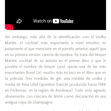
Sin embargo, màs allà de la identificaciòn con el Vodka
Martini, el cocktail màs importante a nivel emotivo es
justamente el que mencionè en el pàrrafo anterior, aquèl que
en su primera versiòn carecìa de nombre. Se trata del Vesper
Martini, cocktail de su autorìa en el primer libro y que le
pondrìa el nombre de Vesper Lynd, quizàs una de las màs
importantes Bond Girl, mucho màs incluso en el libro que en
la pelìcula. Tres medidas de gin, una medida de vodka y
media de Kina Lillet (aperitivo francès producido hasta 1986
en Podensac, en la regiòn de Bordeaux). Todo esto agitado
obviamente, con càscara de limòn como decoraciòn en una
antigua copa de champagne.