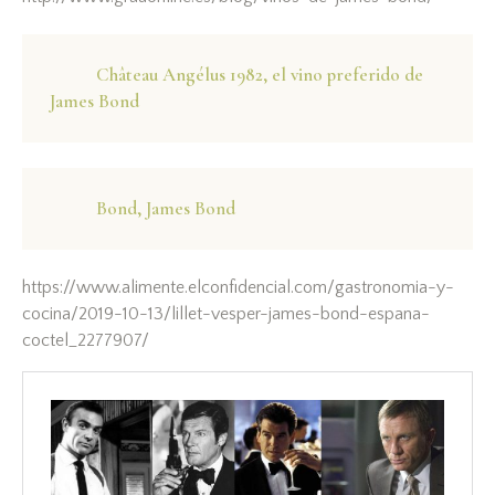
Château Angélus 1982, el vino preferido de
James Bond
Bond, James Bond
https://www.alimente.elconfidencial.com/gastronomia-y-
cocina/2019-10-13/lillet-vesper-james-bond-espana-
coctel_2277907/