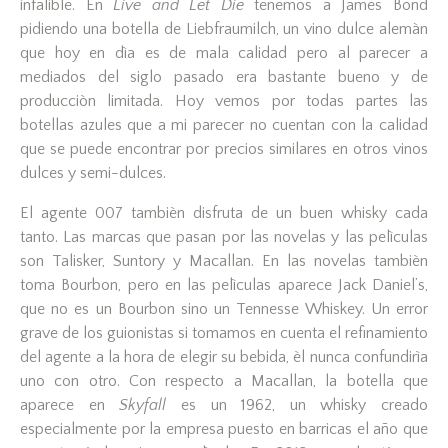
infalible. En
Live and Let Die
tenemos a James Bond
pidiendo una botella de Liebfraumilch, un vino dulce alemàn
que hoy en dìa es de mala calidad pero al parecer a
mediados del siglo pasado era bastante bueno y de
producciòn limitada. Hoy vemos por todas partes las
botellas azules que a mi parecer no cuentan con la calidad
que se puede encontrar por precios similares en otros vinos
dulces y semi-dulces.
El agente 007 tambièn disfruta de un buen whisky cada
tanto. Las marcas que pasan por las novelas y las pelìculas
son Talisker, Suntory y Macallan. En las novelas tambièn
toma Bourbon, pero en las pelìculas aparece Jack Daniel’s,
que no es un Bourbon sino un Tennesse Whiskey. Un error
grave de los guionistas si tomamos en cuenta el refinamiento
del agente a la hora de elegir su bebida, èl nunca confundirìa
uno con otro. Con respecto a Macallan, la botella que
aparece en
Skyfall
es un 1962, un whisky creado
especialmente por la empresa puesto en barricas el año que