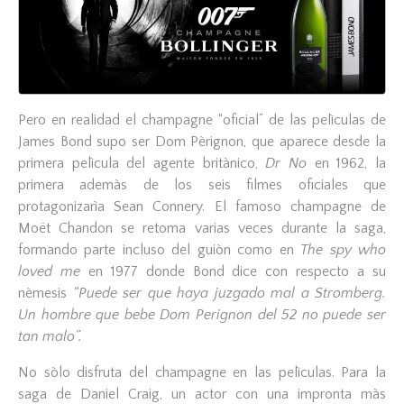
Pero en realidad el champagne “oficial” de las pelìculas de
James Bond supo ser Dom Pèrignon, que aparece desde la
primera pelìcula del agente britànico,
Dr No
en 1962, la
primera ademàs de los seis filmes oficiales que
protagonizarìa Sean Connery. El famoso champagne de
Moët Chandon se retoma varias veces durante la saga,
formando parte incluso del guiòn como en
The spy who
loved me
en 1977 donde Bond dice con respecto a su
nèmesis
“Puede ser que haya juzgado mal a Stromberg.
Un hombre que bebe Dom Perignon del 52 no puede ser
tan malo”.
No sòlo disfruta del champagne en las pelìculas. Para la
saga de Daniel Craig, un actor con una impronta màs