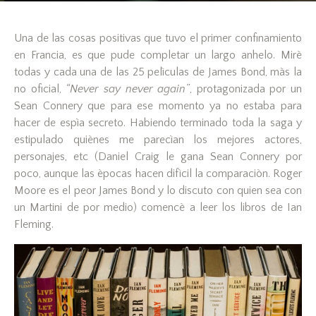
Una de las cosas positivas que tuvo el primer confinamiento
en Francia, es que pude completar un largo anhelo. Mirè
todas y cada una de las 25 pelìculas de James Bond, màs la
no oficial,
“Never say never again”
, protagonizada por un
Sean Connery que para ese momento ya no estaba para
hacer de espìa secreto. Habiendo terminado toda la saga y
estipulado quiènes me parecìan los mejores actores,
personajes, etc (Daniel Craig le gana Sean Connery por
poco, aunque las èpocas hacen difìcil la comparaciòn. Roger
Moore es el peor James Bond y lo discuto con quien sea con
un Martini de por medio) comencè a leer los libros de Ian
Fleming.