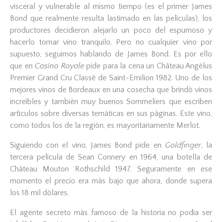
visceral y vulnerable al mismo tiempo (es el primer James
Bond que realmente resulta lastimado en las pelìculas), los
productores decidieron alejarlo un poco del espumoso y
hacerlo tomar vino tranquilo. Pero no cualquier vino por
supuesto, seguimos hablando de James Bond. Es por ello
que en
Casino Royale
pide para la cena un Château Angèlus
Premier Grand Cru Classè de Saint-Emilion 1982. Uno de los
mejores vinos de Bordeaux en una cosecha que brindò vinos
increìbles y tambièn muy buenos Sommeliers que escriben
artìculos sobre diversas temàticas en sus pàginas. Este vino,
como todos los de la regiòn, es mayoritariamente Merlot.
Siguiendo con el vino, James Bond pide en
Goldfinger
, la
tercera pelìcula de Sean Connery en 1964, una botella de
Château Mouton Rothschild 1947. Seguramente en ese
momento el precio era màs bajo que ahora, donde supera
los 18 mil dòlares.
El agente secreto màs famoso de la historia no podìa ser