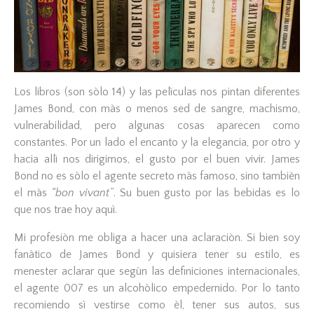
Los libros (son sòlo 14) y las pelìculas nos pintan diferentes
James Bond, con màs o menos sed de sangre, machismo,
vulnerabilidad, pero algunas cosas aparecen como
constantes. Por un lado el encanto y la elegancia, por otro y
hacia allì nos dirigimos, el gusto por el buen vivir. James
Bond no es sòlo el agente secreto màs famoso, sino tambièn
el màs
“bon vivant”
. Su buen gusto por las bebidas es lo
que nos trae hoy aquì.
Mi profesiòn me obliga a hacer una aclaraciòn. Si bien soy
fanàtico de James Bond y quisiera tener su estilo, es
menester aclarar que segùn las definiciones internacionales,
el agente 007 es un alcohòlico empedernido. Por lo tanto
recomiendo sì vestirse como èl, tener sus autos, sus