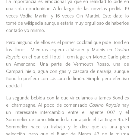
La importancia es emocional ya que en realidad lo pide en
una sola oportunidad. A lo largo de las novelas pedirìa 19
veces Vodka Martini y 16 veces Gin Martini. Este dato lo
tomè de wikipedia aunque estarìa muy orgulloso de haberlos
contado yo mismo.
Pero ninguno de ellos es el primer cocktail que pide Bond en
los libros… Mientras espera a Vesper y Mathis en
Casino
Royale
en el bar del Hotel Hermitage en Monte Carlo pide
un Americano. Una parte de Vermouth Rosso, una de
Campari, hielo, agua con gas y càscara de naranja, aunque
Bond lo prefiera con càscara de limòn. Simple pero efectivo
cocktail.
La segunda bebida con la que vinculamos a James Bond es
el champagne. Al poco de comenzado
Casino Royale
hay
un interesante intercambio entre el agente 007 y el
Sommelier de turno. Mirando la carta pide el Taittinger 45. El
Sommelier hace su trabajo y le dice que es una gran
selecciòn, pero que el Blanc de Blancs 43 de la misma