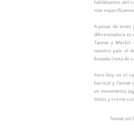
hablàbamos del c
màs especìficamen
A pesar de tener 
diferenciadora es
Tannat y Merlot 
nuestro paìs, el 
Rosado (nota de c
Pero hoy es el cam
barrica) y Tannat 
un movimiento jug
tintos y crema con 
Tannat sin 