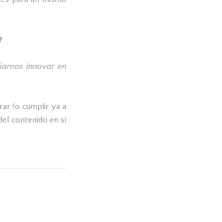
?
rìamos innovar en
rar (o cumplir ya a
del contenido en sì