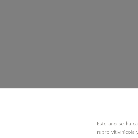
Este año se ha ca
rubro vitivinìcol