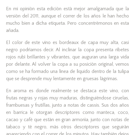
En mi opiniòn esta ediciòn està mejor amalgamada que la
versiòn del 2011, aunque el correr de los años le han hecho
mucho bien a dicha etiqueta. Pero concentrèmonos en esta
añada.
El color de este vino es bordeaux de capa muy alta, casi
negro podrìamos decir. Al inclinar la copa presenta ribetes
rojos rubì brillantes y vibrantes, que auguran una larga vida
por delante. Al volver la copa a su posiciòn original, vemos
como se ha formado una lìnea de lìquido dentro de la tulipa
que se desprende muy lentamente en gruesas làgrimas.
En aroma es donde realmente se destaca este vino, con
frutas negras y rojas muy maduras, distinguièndose ciruelas,
frambuesas y frutillas, junto a notas de cassis. Sus dos años
en barrica le otorgan descriptores como manteca, coco,
cacao y cafè que estàn en gran armonìa, junto con notas de
tabaco y tè negro, màs otros descriptores que seguiràn
apareciendo con el correr de los minutos. Hay tambièn dejos