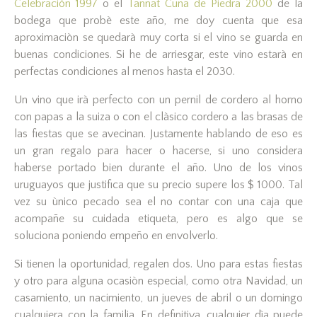
Celebraciòn 1997
o el
Tannat Cuna de Piedra 2000
de la
bodega que probè este año, me doy cuenta que esa
aproximaciòn se quedarà muy corta si el vino se guarda en
buenas condiciones. Si he de arriesgar, este vino estarà en
perfectas condiciones al menos hasta el 2030.
Un vino que irà perfecto con un pernil de cordero al horno
con papas a la suiza o con el clàsico cordero a las brasas de
las fiestas que se avecinan. Justamente hablando de eso es
un gran regalo para hacer o hacerse, si uno considera
haberse portado bien durante el año. Uno de los vinos
uruguayos que justifica que su precio supere los $ 1000. Tal
vez su ùnico pecado sea el no contar con una caja que
acompañe su cuidada etiqueta, pero es algo que se
soluciona poniendo empeño en envolverlo.
Si tienen la oportunidad, regalen dos. Uno para estas fiestas
y otro para alguna ocasiòn especial, como otra Navidad, un
casamiento, un nacimiento, un jueves de abril o un domingo
cualquiera con la familia. En definitiva, cualquier dìa puede