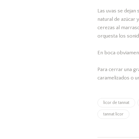
Las uvas se dejan 
natural de azúcar
cerezas al marras
orquesta los sonid
En boca obviament
Para cerrar una g
caramelizados o un
licor de tannat
tannat licor