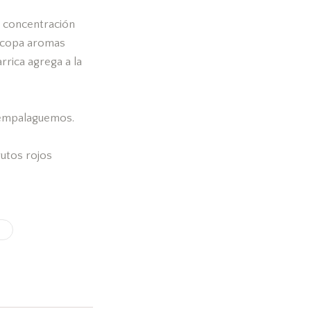
a concentración
a copa aromas
rica agrega a la
s empalaguemos.
utos rojos