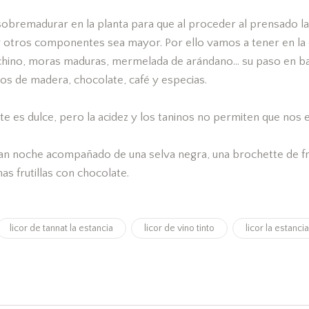
sobremadurar en la planta para que al proceder al prensado l
 y otros componentes sea mayor. Por ello vamos a tener en l
chino, moras maduras, mermelada de arándano… su paso en bar
os de madera, chocolate, café y especias.
e es dulce, pero la acidez y los taninos no permiten que no
ran noche acompañado de una selva negra, una brochette de fr
as frutillas con chocolate.
licor de tannat la estancia
licor de vino tinto
licor la estancia