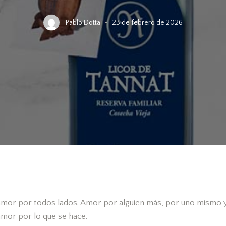
Pablo Dotta
23 de febrero de 2026
 amor por todos lados. Amor por alguien más, por uno mismo 
amor por lo que se hace.