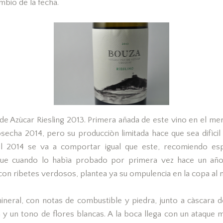
bio de la fecha.
de Azùcar Riesling 2013. Primera añada de este vino en el me
osecha 2014, pero su producciòn limitada hace que sea difìcil
 el 2014 se va a comportar igual que este, recomiendo esp
ue cuando lo habìa probado por primera vez hace un año
on ribetes verdosos, plantea ya su ompulencia en la copa al 
mineral, con notas de combustible y piedra, junto a càscara 
a y un tono de flores blancas. A la boca llega con un ataque 