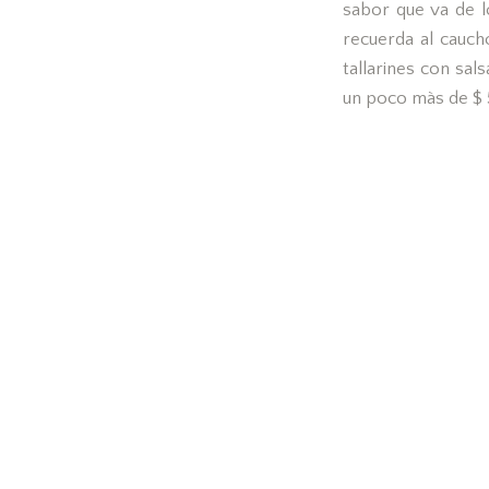
sabor que va de lo
recuerda al cauch
tallarines con sal
un poco màs de $