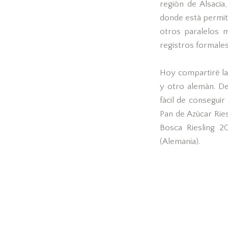
regiòn de Alsacia
donde està permiti
otros paralelos m
registros formales
Hoy compartirè la
y otro alemàn. De
fàcil de conseguir
Pan de Azùcar Ries
Bosca Riesling 2
(Alemania).