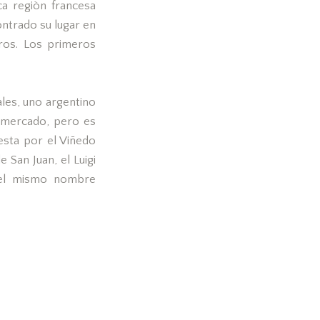
ca regiòn francesa
ontrado su lugar en
tros. Los primeros
les, uno argentino
o mercado, pero es
uesta por el Viñedo
 San Juan, el Luigi
 del mismo nombre