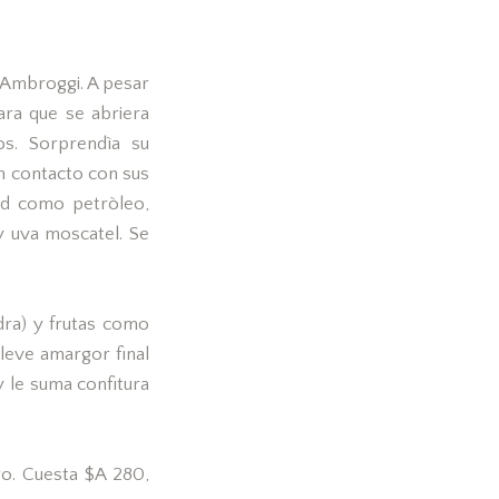
e Ambroggi. A pesar
ara que se abriera
os. Sorprendìa su
n contacto con sus
dad como petròleo,
y uva moscatel. Se
dra) y frutas como
leve amargor final
y le suma confitura
o. Cuesta $A 280,