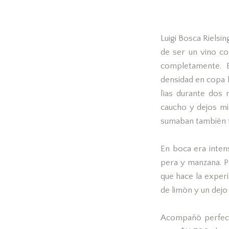
Luigi Bosca Rielsi
de ser un vino co
completamente. E
densidad en copa 
lìas durante dos 
caucho y dejos mi
sumaban tambièn t
En boca era inten
pera y manzana. P
que hace la experi
de limòn y un dejo 
Acompañò perfect