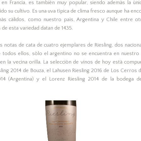
, en Francia, es tambièn muy popular, siendo ademàs la ùni
do su cultivo. Es una uva tìpica de clima fresco aunque ha enc
às càlidos, como nuestro paìs, Argentina y Chile entre o
 de esta variedad datan de 1435.
s notas de cata de cuatro ejemplares de Riesling, dos naciona
 todos ellos, sòlo el argentino no se encuentra en nuestr
 en la vecina orilla. La selecciòn de vinos de hoy està comp
ling 2014 de Bouza, el Lahusen Riesling 2016 de Los Cerros de
014 (Argentina) y el Lorenz Riesling 2014 de la bodega