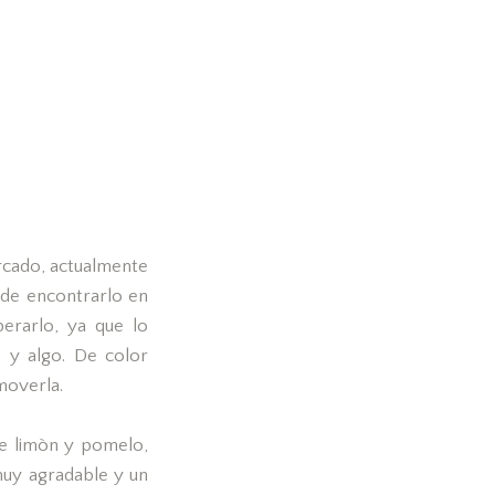
rcado, actualmente
 de encontrarlo en
erarlo, ya que lo
 y algo. De color
moverla.
de limòn y pomelo,
muy agradable y un