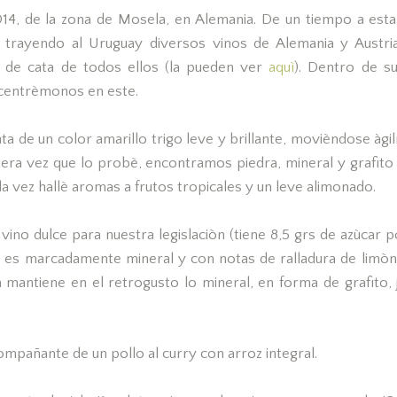
014, de la zona de Mosela, en Alemania. De un tiempo a est
 trayendo al Uruguay diversos vinos de Alemania y Austr
a de cata de todos ellos (la pueden ver
aquì
). Dentro de s
ncentrèmonos en este.
a de un color amarillo trigo leve y brillante, movièndose àg
imera vez que lo probè, encontramos piedra, mineral y grafito
a vez hallè aromas a frutos tropicales y un leve alimonado.
vino dulce para nuestra legislaciòn (tiene 8,5 grs de azùcar p
or es marcadamente mineral y con notas de ralladura de limòn 
 mantiene en el retrogusto lo mineral, en forma de grafito, 
compañante de un pollo al curry con arroz integral.