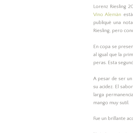
Lorenz Riesling 2
Vino Alemàn
està
publiquè una not
Riesling, pero co
En copa se present
al igual que la pr
peras. Esta segund
A pesar de ser un 
su acidez. El sab
larga permanencia
mango muy sutil.
Fue un brillante a