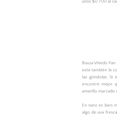
unos $U 700 al cam
Bouza Viñedo Pan 
està tambièn la c
las gòndolas. Si
encontrè mejor q
amarillo marcado c
En nariz es bien 
algo de uva fresc