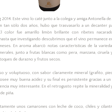
ng 2014. Este vino lo catè junto a la colega y amiga Antonella d
n tan sòlo dos años, hubo que trasvasarlo a un decanter p
l color fue amarillo limòn brillante con ribetes nacarad
hasta que investigando descubrimos que el vino permanece e
meses. En aroma abarcò notas caracterìsticas de la varie
nerales, junto a frutas blancas como pera, manzana, ciruela 
oques de durazno y frutos secos.
so y voluptuoso, con sabor claramente mineral (grafito, pie
osee muy buena acidez y su final es persistente gracias a un 
encia muy interesante. En el retrogusto repite la mineralidad 
de piña.
amente unos camarones con leche de coco, chiles y cilantr