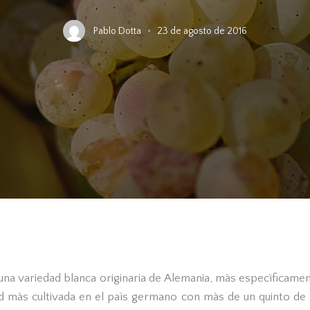
Pablo Dotta
23 de agosto de 2016
 una variedad blanca originaria de Alemania, màs especìficamen
ad màs cultivada en el paìs germano con màs de un quinto de s