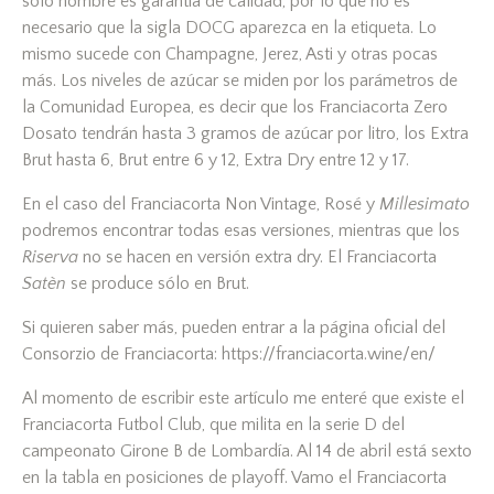
solo nombre es garantía de calidad, por lo que no es
necesario que la sigla DOCG aparezca en la etiqueta. Lo
mismo sucede con Champagne, Jerez, Asti y otras pocas
más. Los niveles de azúcar se miden por los parámetros de
la Comunidad Europea, es decir que los Franciacorta Zero
Dosato tendrán hasta 3 gramos de azúcar por litro, los Extra
Brut hasta 6, Brut entre 6 y 12, Extra Dry entre 12 y 17.
En el caso del Franciacorta Non Vintage, Rosé y
Millesimato
podremos encontrar todas esas versiones, mientras que los
Riserva
no se hacen en versión extra dry. El Franciacorta
Satèn
se produce sólo en Brut.
Si quieren saber más, pueden entrar a la página oficial del
Consorzio de Franciacorta: https://franciacorta.wine/en/
Al momento de escribir este artículo me enteré que existe el
Franciacorta Futbol Club, que milita en la serie D del
campeonato Girone B de Lombardía. Al 14 de abril está sexto
en la tabla en posiciones de playoff. Vamo el Franciacorta