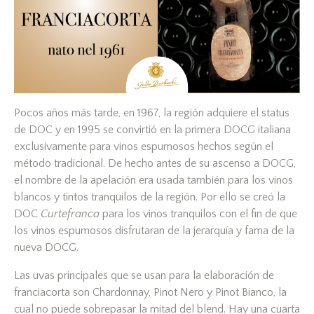
Pocos años más tarde, en 1967, la región adquiere el status
de DOC y en 1995 se convirtió en la primera DOCG italiana
exclusivamente para vinos espumosos hechos según el
método tradicional. De hecho antes de su ascenso a DOCG,
el nombre de la apelación era usada también para los vinos
blancos y tintos tranquilos de la región. Por ello se creó la
DOC
Curtefranca
para los vinos tranquilos con el fin de que
los vinos espumosos disfrutaran de la jerarquía y fama de la
nueva DOCG.
Las uvas principales que se usan para la elaboración de
franciacorta son Chardonnay, Pinot Nero y Pinot Bianco, la
cual no puede sobrepasar la mitad del blend. Hay una cuarta