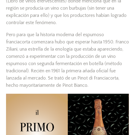
(Libro de vinos efervescentes) donde menciona que en la
región se producía un vino con burbujas (sin tener una
explicación para ello) y que los productores habían logrado
controlar este fenómeno.
Pero para que la historia moderna del espumoso
franciacorta comenzara hubo que esperar hasta 1950. Franco
Ziliani, una estrella de la enología que estaba apareciendo,
comenzó a experimentar con la producción de un vino
espumoso con segunda fermentación en botella (método
tradicional). Recién en 1961 la primera añada oficial fue
lanzada al mercado. Se trató de un Pinot di Franciacorta,
hecho mayoritariamente de Pinot Bianco.