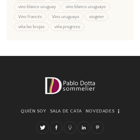
vino blanco uruguay
vino blanco uruguayo
Vino Francés
Vino uruguayo
viognier
viña las brujas
viña progreso
QUIÉN SOY
SALA DE CATA
NOVEDADES