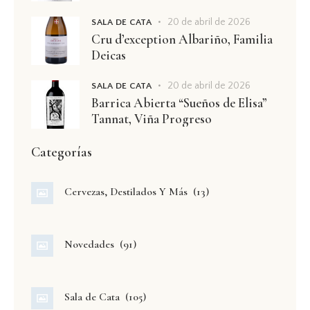
20 de abril de 2026
SALA DE CATA
Cru d’exception Albariño, Familia
Deicas
20 de abril de 2026
SALA DE CATA
Barrica Abierta “Sueños de Elisa”
Tannat, Viña Progreso
Categorías
Cervezas, Destilados Y Más
(13)
Novedades
(91)
Sala de Cata
(105)