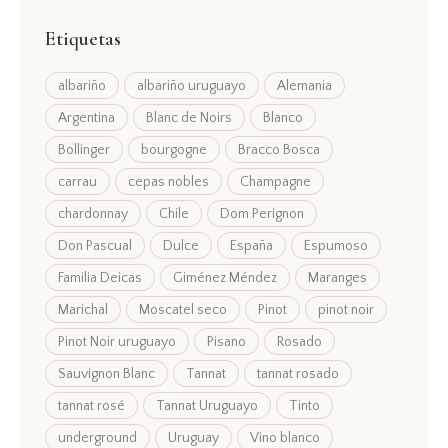
Etiquetas
albariño
albariño uruguayo
Alemania
Argentina
Blanc de Noirs
Blanco
Bollinger
bourgogne
Bracco Bosca
carrau
cepas nobles
Champagne
chardonnay
Chile
Dom Perignon
Don Pascual
Dulce
España
Espumoso
Familia Deicas
Giménez Méndez
Maranges
Marichal
Moscatel seco
Pinot
pinot noir
Pinot Noir uruguayo
Pisano
Rosado
Sauvignon Blanc
Tannat
tannat rosado
tannat rosé
Tannat Uruguayo
Tinto
underground
Uruguay
Vino blanco