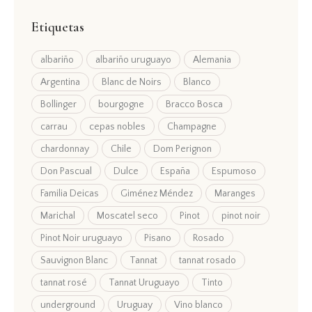
Etiquetas
albariño
albariño uruguayo
Alemania
Argentina
Blanc de Noirs
Blanco
Bollinger
bourgogne
Bracco Bosca
carrau
cepas nobles
Champagne
chardonnay
Chile
Dom Perignon
Don Pascual
Dulce
España
Espumoso
Familia Deicas
Giménez Méndez
Maranges
Marichal
Moscatel seco
Pinot
pinot noir
Pinot Noir uruguayo
Pisano
Rosado
Sauvignon Blanc
Tannat
tannat rosado
tannat rosé
Tannat Uruguayo
Tinto
underground
Uruguay
Vino blanco