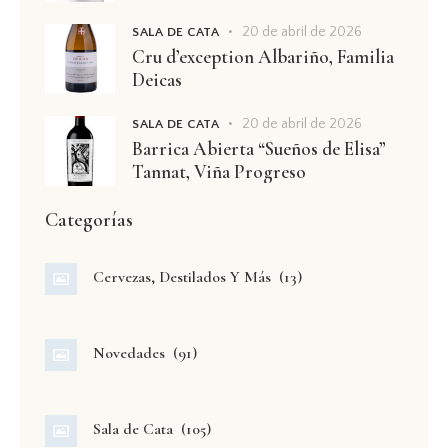
20 de abril de 2026
SALA DE CATA
Cru d’exception Albariño, Familia
Deicas
20 de abril de 2026
SALA DE CATA
Barrica Abierta “Sueños de Elisa”
Tannat, Viña Progreso
Categorías
Cervezas, Destilados Y Más
(13)
Novedades
(91)
Sala de Cata
(105)