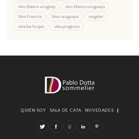
vino blanco uruguay
vino blanco uruguayo
Vino Francés
Vino uruguayo
viognier
viña las brujas
viña progreso
QUIÉN SOY
SALA DE CATA
NOVEDADES