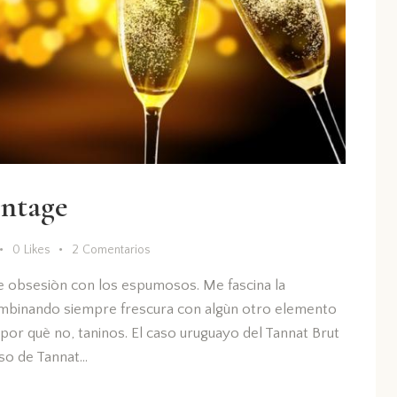
ntage
0
Likes
2
Comentarios
e obsesiòn con los espumosos. Me fascina la
 combinando siempre frescura con algùn otro elemento
por què no, taninos. El caso uruguayo del Tannat Brut
oso de Tannat…