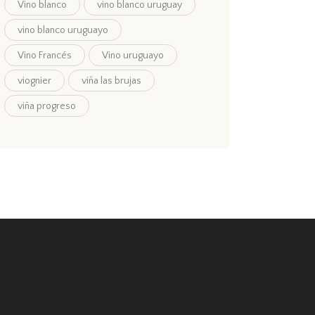
Vino blanco
vino blanco uruguay
vino blanco uruguayo
Vino Francés
Vino uruguayo
viognier
viña las brujas
viña progreso