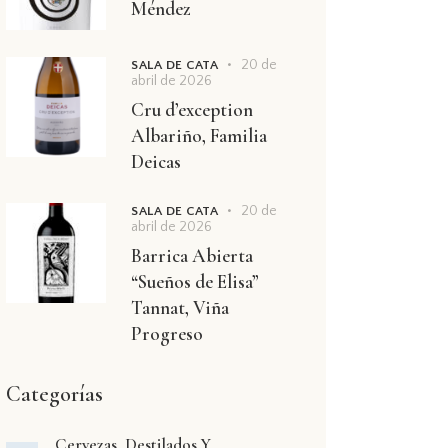
Méndez
20 de
SALA DE CATA
abril de 2026
Cru d’exception
Albariño, Familia
Deicas
20 de
SALA DE CATA
abril de 2026
Barrica Abierta
“Sueños de Elisa”
Tannat, Viña
Progreso
Categorías
Cervezas, Destilados Y