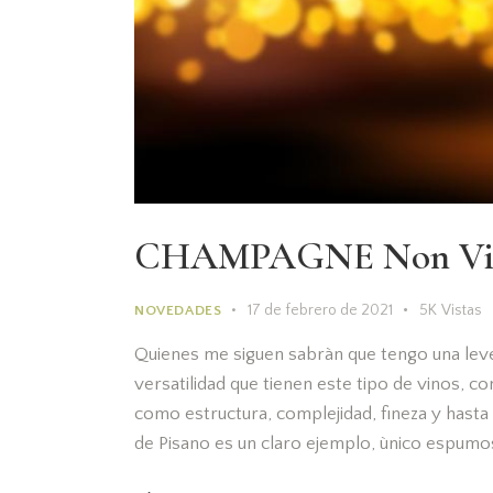
CHAMPAGNE Non Vi
17 de febrero de 2021
5K
Vistas
NOVEDADES
Quienes me siguen sabràn que tengo una lev
versatilidad que tienen este tipo de vinos,
como estructura, complejidad, fineza y hasta 
de Pisano es un claro ejemplo, ùnico espum