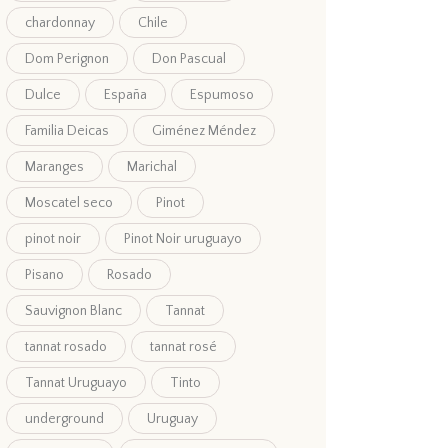
chardonnay
Chile
Dom Perignon
Don Pascual
Dulce
España
Espumoso
Familia Deicas
Giménez Méndez
Maranges
Marichal
Moscatel seco
Pinot
pinot noir
Pinot Noir uruguayo
Pisano
Rosado
Sauvignon Blanc
Tannat
tannat rosado
tannat rosé
Tannat Uruguayo
Tinto
underground
Uruguay