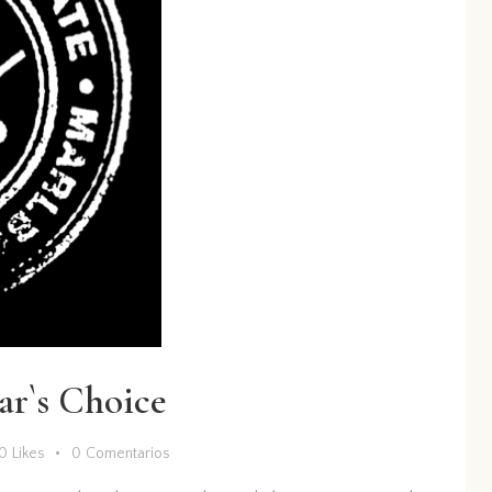
ar`s Choice
0
Likes
0
Comentarios