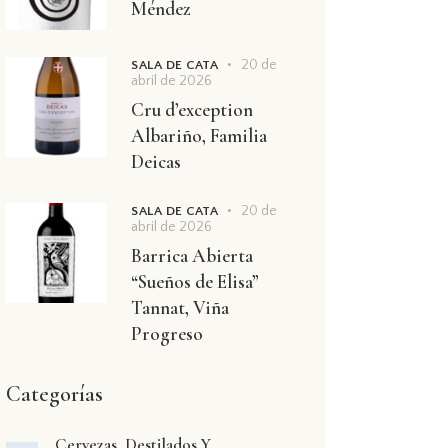
Méndez
20 de
SALA DE CATA
abril de 2026
Cru d’exception
Albariño, Familia
Deicas
20 de
SALA DE CATA
abril de 2026
Barrica Abierta
“Sueños de Elisa”
Tannat, Viña
Progreso
Categorías
Cervezas, Destilados Y