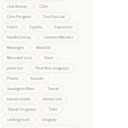
chardonnay
Chile
Dom Perignon
Don Pascual
Dulce
España
Espumoso
Familia Deicas
Giménez Méndez
Maranges
Marichal
Moscatel seco
Pinot
pinot noir
Pinot Noir uruguayo
Pisano
Rosado
Sauvignon Blanc
Tannat
tannat rosado
tannat rosé
Tannat Uruguayo
Tinto
underground
Uruguay