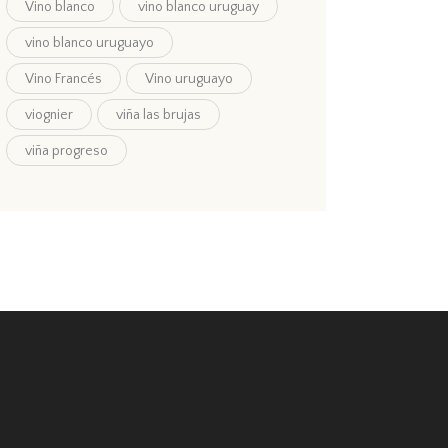
Vino blanco
vino blanco uruguay
vino blanco uruguayo
Vino Francés
Vino uruguayo
viognier
viña las brujas
viña progreso