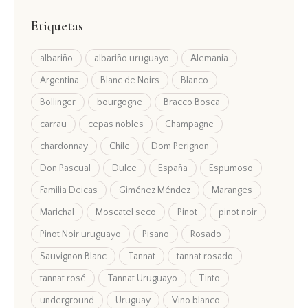
Etiquetas
albariño
albariño uruguayo
Alemania
Argentina
Blanc de Noirs
Blanco
Bollinger
bourgogne
Bracco Bosca
carrau
cepas nobles
Champagne
chardonnay
Chile
Dom Perignon
Don Pascual
Dulce
España
Espumoso
Familia Deicas
Giménez Méndez
Maranges
Marichal
Moscatel seco
Pinot
pinot noir
Pinot Noir uruguayo
Pisano
Rosado
Sauvignon Blanc
Tannat
tannat rosado
tannat rosé
Tannat Uruguayo
Tinto
underground
Uruguay
Vino blanco