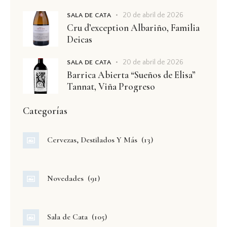
20 de abril de 2026
SALA DE CATA
Cru d’exception Albariño, Familia
Deicas
20 de abril de 2026
SALA DE CATA
Barrica Abierta “Sueños de Elisa”
Tannat, Viña Progreso
Categorías
Cervezas, Destilados Y Más
(13)
Novedades
(91)
Sala de Cata
(105)