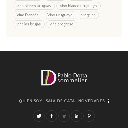
vino blanco uruguay
vino blanco uruguayo
Vino Francés
Vino uruguayo
viognier
viña las brujas
viña progreso
QUIÉN SOY
SALA DE CATA
NOVEDADES