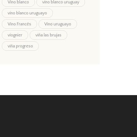
Vino blanco
vino blanco uruguay
vino blanco uruguayo
Vino Francés
Vino uruguayo
viognier
viña las brujas
viña progreso