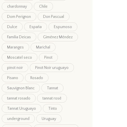
chardonnay
Chile
Dom Perignon
Don Pascual
Dulce
España
Espumoso
Familia Deicas
Giménez Méndez
Maranges
Marichal
Moscatel seco
Pinot
pinot noir
Pinot Noir uruguayo
Pisano
Rosado
Sauvignon Blanc
Tannat
tannat rosado
tannat rosé
Tannat Uruguayo
Tinto
underground
Uruguay