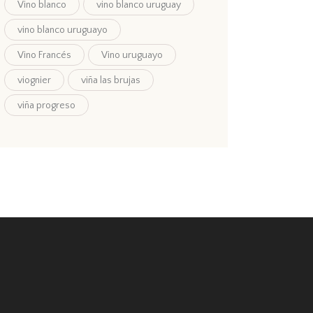
Vino blanco
vino blanco uruguay
vino blanco uruguayo
Vino Francés
Vino uruguayo
viognier
viña las brujas
viña progreso