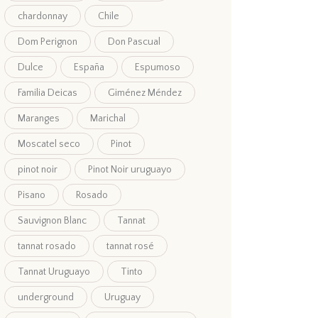
chardonnay
Chile
Dom Perignon
Don Pascual
Dulce
España
Espumoso
Familia Deicas
Giménez Méndez
Maranges
Marichal
Moscatel seco
Pinot
pinot noir
Pinot Noir uruguayo
Pisano
Rosado
Sauvignon Blanc
Tannat
tannat rosado
tannat rosé
Tannat Uruguayo
Tinto
underground
Uruguay