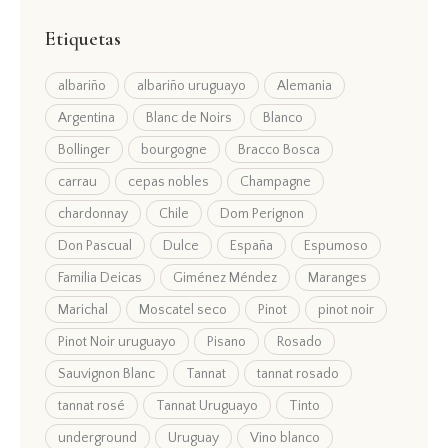
Etiquetas
albariño
albariño uruguayo
Alemania
Argentina
Blanc de Noirs
Blanco
Bollinger
bourgogne
Bracco Bosca
carrau
cepas nobles
Champagne
chardonnay
Chile
Dom Perignon
Don Pascual
Dulce
España
Espumoso
Familia Deicas
Giménez Méndez
Maranges
Marichal
Moscatel seco
Pinot
pinot noir
Pinot Noir uruguayo
Pisano
Rosado
Sauvignon Blanc
Tannat
tannat rosado
tannat rosé
Tannat Uruguayo
Tinto
underground
Uruguay
Vino blanco