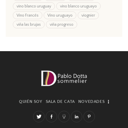
vino blanco uruguay
vino blanco uruguayo
Vino Francés
Vino uruguayo
viognier
viña las brujas
viña progreso
QUIÉN SOY
SALA DE CATA
NOVEDADES