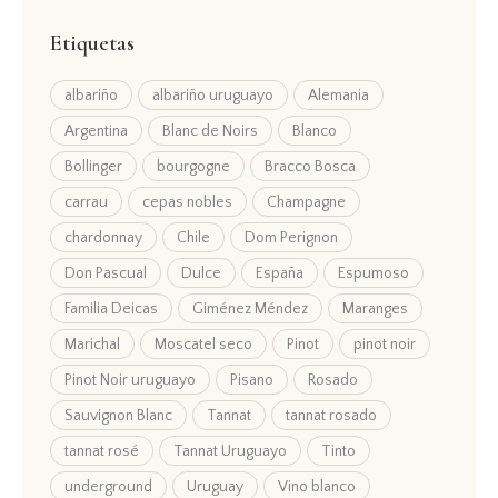
Etiquetas
albariño
albariño uruguayo
Alemania
Argentina
Blanc de Noirs
Blanco
Bollinger
bourgogne
Bracco Bosca
carrau
cepas nobles
Champagne
chardonnay
Chile
Dom Perignon
Don Pascual
Dulce
España
Espumoso
Familia Deicas
Giménez Méndez
Maranges
Marichal
Moscatel seco
Pinot
pinot noir
Pinot Noir uruguayo
Pisano
Rosado
Sauvignon Blanc
Tannat
tannat rosado
tannat rosé
Tannat Uruguayo
Tinto
underground
Uruguay
Vino blanco