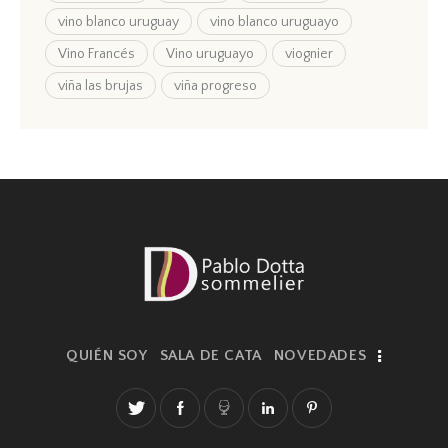
vino blanco uruguay
vino blanco uruguayo
Vino Francés
Vino uruguayo
viognier
viña las brujas
viña progreso
QUIÉN SOY
SALA DE CATA
NOVEDADES