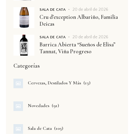
20 de abril de 2026
SALA DE CATA
Cru d’exception Albariño, Familia
Deicas
20 de abril de 2026
SALA DE CATA
Barrica Abierta “Sueños de Elisa”
Tannat, Viña Progreso
Categorías
Cervezas, Destilados Y Más
(13)
Novedades
(91)
Sala de Cata
(105)