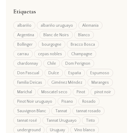
Etiquetas
albariño
albariño uruguayo
Alemania
Argentina
Blanc de Noirs
Blanco
Bollinger
bourgogne
Bracco Bosca
carrau
cepas nobles
Champagne
chardonnay
Chile
Dom Perignon
Don Pascual
Dulce
España
Espumoso
Familia Deicas
Giménez Méndez
Maranges
Marichal
Moscatel seco
Pinot
pinot noir
Pinot Noir uruguayo
Pisano
Rosado
Sauvignon Blanc
Tannat
tannat rosado
tannat rosé
Tannat Uruguayo
Tinto
underground
Uruguay
Vino blanco