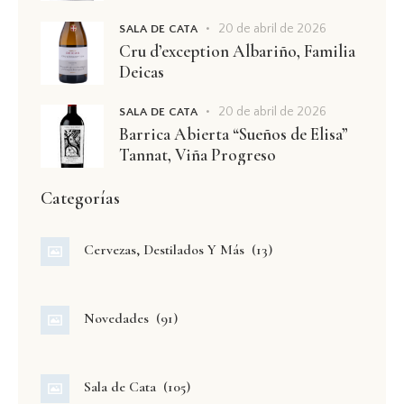
20 de abril de 2026
SALA DE CATA
Cru d’exception Albariño, Familia
Deicas
20 de abril de 2026
SALA DE CATA
Barrica Abierta “Sueños de Elisa”
Tannat, Viña Progreso
Categorías
Cervezas, Destilados Y Más
(13)
Novedades
(91)
Sala de Cata
(105)