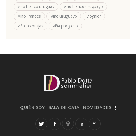
vino blanco uruguay
vino blanco uruguayo
Vino Francés
Vino uruguayo
viognier
viña las brujas
viña progreso
QUIÉN SOY
SALA DE CATA
NOVEDADES