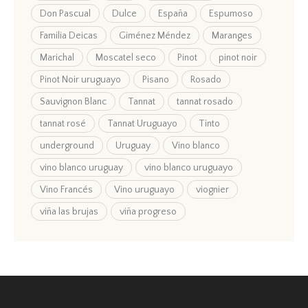
Don Pascual
Dulce
España
Espumoso
Familia Deicas
Giménez Méndez
Maranges
Marichal
Moscatel seco
Pinot
pinot noir
Pinot Noir uruguayo
Pisano
Rosado
Sauvignon Blanc
Tannat
tannat rosado
tannat rosé
Tannat Uruguayo
Tinto
underground
Uruguay
Vino blanco
vino blanco uruguay
vino blanco uruguayo
Vino Francés
Vino uruguayo
viognier
viña las brujas
viña progreso