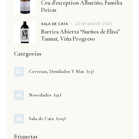
Cru d’exception Albariño, Familia
Deicas
20 de abril de 2026
SALA DE CATA
Barrica Abierta “Sueños de Elisa”
Tannat, Viña Progreso
Categorías
Cervezas, Destilados Y Más
(13)
Novedades
(91)
Sala de Cata
(105)
Etiquetas