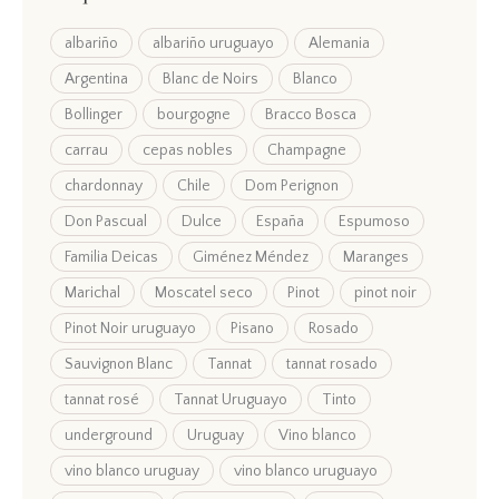
albariño
albariño uruguayo
Alemania
Argentina
Blanc de Noirs
Blanco
Bollinger
bourgogne
Bracco Bosca
carrau
cepas nobles
Champagne
chardonnay
Chile
Dom Perignon
Don Pascual
Dulce
España
Espumoso
Familia Deicas
Giménez Méndez
Maranges
Marichal
Moscatel seco
Pinot
pinot noir
Pinot Noir uruguayo
Pisano
Rosado
Sauvignon Blanc
Tannat
tannat rosado
tannat rosé
Tannat Uruguayo
Tinto
underground
Uruguay
Vino blanco
vino blanco uruguay
vino blanco uruguayo