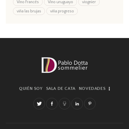
Vino Francés
Vino uruguayo
viognier
viña las brujas
viña progreso
QUIÉN SOY
SALA DE CATA
NOVEDADES