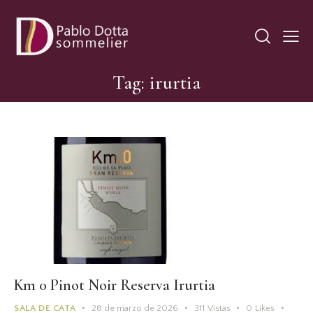
Tag: irurtia
Km 0 Pinot Noir Reserva Irurtia
SALA DE CATA
28 de marzo de 2026
311
Vistas
0
Likes