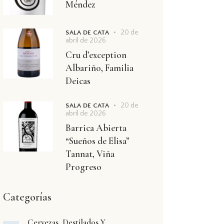
Méndez
20 de
SALA DE CATA
abril de 2026
Cru d’exception
Albariño, Familia
Deicas
20 de
SALA DE CATA
abril de 2026
Barrica Abierta
“Sueños de Elisa”
Tannat, Viña
Progreso
Categorías
Cervezas, Destilados Y