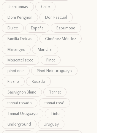
chardonnay
Chile
Dom Perignon
Don Pascual
Dulce
España
Espumoso
Familia Deicas
Giménez Méndez
Maranges
Marichal
Moscatel seco
Pinot
pinot noir
Pinot Noir uruguayo
Pisano
Rosado
Sauvignon Blanc
Tannat
tannat rosado
tannat rosé
Tannat Uruguayo
Tinto
underground
Uruguay