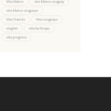
Vino blanco
vino blanco uruguay
vino blanco uruguayo
Vino Francés
Vino uruguayo
viognier
viña las brujas
viña progreso