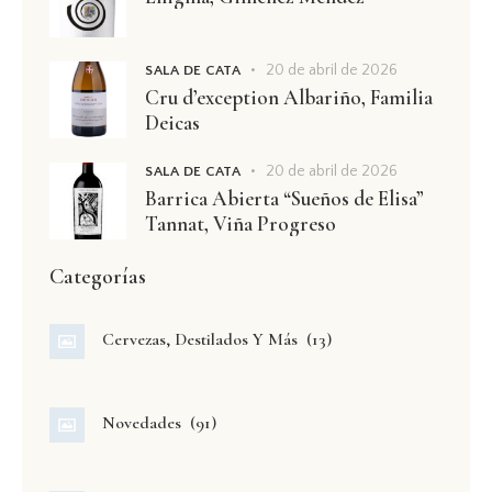
20 de abril de 2026
SALA DE CATA
Cru d’exception Albariño, Familia
Deicas
20 de abril de 2026
SALA DE CATA
Barrica Abierta “Sueños de Elisa”
Tannat, Viña Progreso
Categorías
Cervezas, Destilados Y Más
(13)
Novedades
(91)