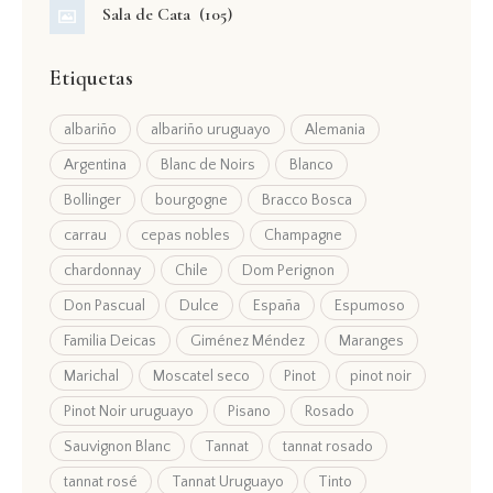
Sala de Cata
(105)
Etiquetas
albariño
albariño uruguayo
Alemania
Argentina
Blanc de Noirs
Blanco
Bollinger
bourgogne
Bracco Bosca
carrau
cepas nobles
Champagne
chardonnay
Chile
Dom Perignon
Don Pascual
Dulce
España
Espumoso
Familia Deicas
Giménez Méndez
Maranges
Marichal
Moscatel seco
Pinot
pinot noir
Pinot Noir uruguayo
Pisano
Rosado
Sauvignon Blanc
Tannat
tannat rosado
tannat rosé
Tannat Uruguayo
Tinto