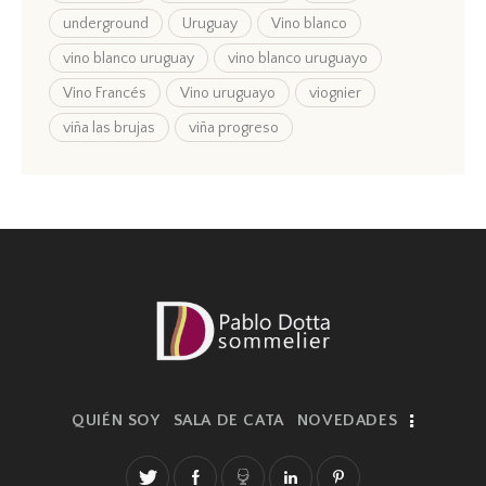
underground
Uruguay
Vino blanco
vino blanco uruguay
vino blanco uruguayo
Vino Francés
Vino uruguayo
viognier
viña las brujas
viña progreso
QUIÉN SOY
SALA DE CATA
NOVEDADES