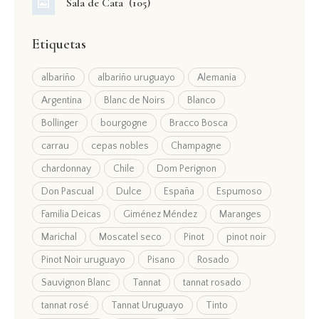
Sala de Cata
(105)
Etiquetas
albariño
albariño uruguayo
Alemania
Argentina
Blanc de Noirs
Blanco
Bollinger
bourgogne
Bracco Bosca
carrau
cepas nobles
Champagne
chardonnay
Chile
Dom Perignon
Don Pascual
Dulce
España
Espumoso
Familia Deicas
Giménez Méndez
Maranges
Marichal
Moscatel seco
Pinot
pinot noir
Pinot Noir uruguayo
Pisano
Rosado
Sauvignon Blanc
Tannat
tannat rosado
tannat rosé
Tannat Uruguayo
Tinto