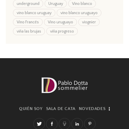
underground
Uruguay
Vino blanco
vino blanco uruguay
vino blanco uruguayo
Vino Francés
Vino uruguayo
viognier
viña las brujas
viña progreso
QUIÉN SOY
SALA DE CATA
NOVEDADES