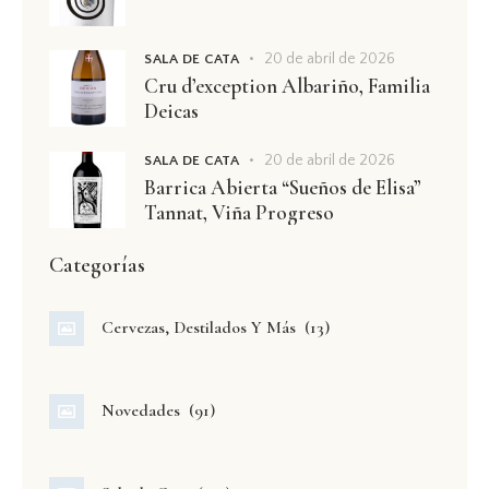
20 de abril de 2026
SALA DE CATA
Cru d’exception Albariño, Familia
Deicas
20 de abril de 2026
SALA DE CATA
Barrica Abierta “Sueños de Elisa”
Tannat, Viña Progreso
Categorías
Cervezas, Destilados Y Más
(13)
Novedades
(91)