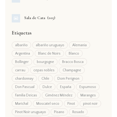
Sala de Cata
(105)
Etiquetas
albariño
albariño uruguayo
Alemania
Argentina
Blanc de Noirs
Blanco
Bollinger
bourgogne
Bracco Bosca
carrau
cepas nobles
Champagne
chardonnay
Chile
Dom Perignon
Don Pascual
Dulce
España
Espumoso
Familia Deicas
Giménez Méndez
Maranges
Marichal
Moscatel seco
Pinot
pinot noir
Pinot Noir uruguayo
Pisano
Rosado